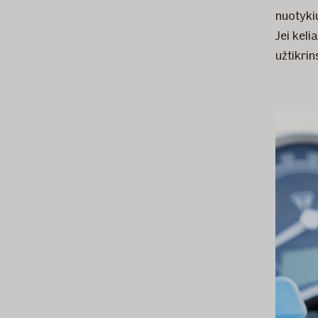
nuotyki
Jei kel
užtikrin