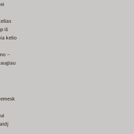
ei
kelias
ip iš
ia kelio
ono –
 daugiau
„nemesk
ui
aidį