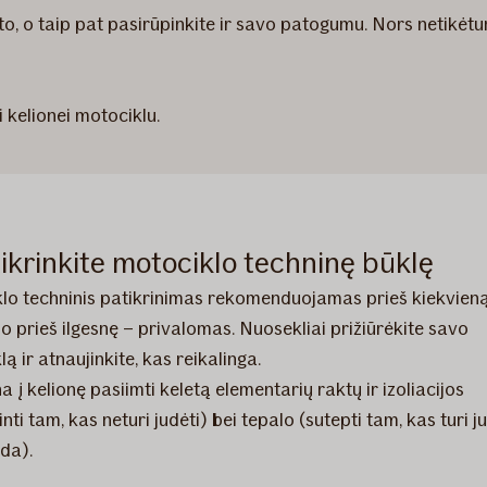
to, o taip pat pasirūpinkite ir savo patogumu. Nors netikėtu
 kelionei motociklu.
tikrinkite motociklo techninę būklę
lo techninis patikrinimas rekomenduojamas prieš kiekvien
 o prieš ilgesnę – privalomas. Nuosekliai prižiūrėkite savo
ą ir atnaujinkite, kas reikalinga.
a į kelionę pasiimti keletą elementarių raktų ir izoliacijos
tinti tam, kas neturi judėti) bei tepalo (sutepti tam, kas turi ju
uda).