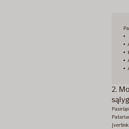
Pa
• 
• 
• 
• 
• 
2. Mo
sąly
Pasirūpi
Pataria
Įvertink