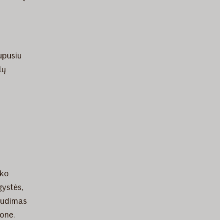
upusiu
tų
sko
gystės,
raudimas
one.