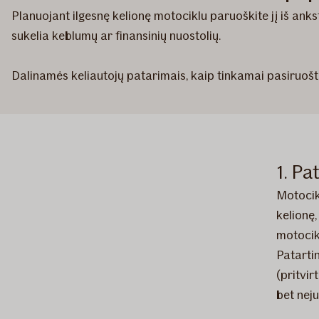
Planuojant ilgesnę kelionę motociklu paruoškite jį iš anks
sukelia keblumų ar finansinių nuostolių.
Dalinamės keliautojų patarimais, kaip tinkamai pasiruošti
1. Pa
Motocik
kelionę,
motocikl
Patartin
(pritvir
bet nej