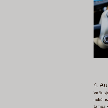
4. A
Važiuoj
aukštas
tampa k