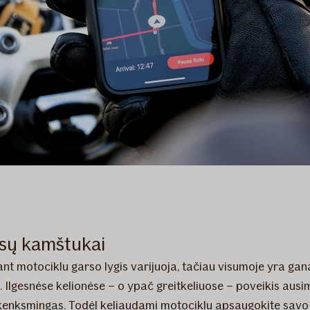
usų kamštukai
ant motociklu garso lygis varijuoja, tačiau visumoje yra gan
. Ilgesnėse kelionėse – o ypač greitkeliuose – poveikis ausi
enksmingas. Todėl keliaudami motociklu apsaugokite savo