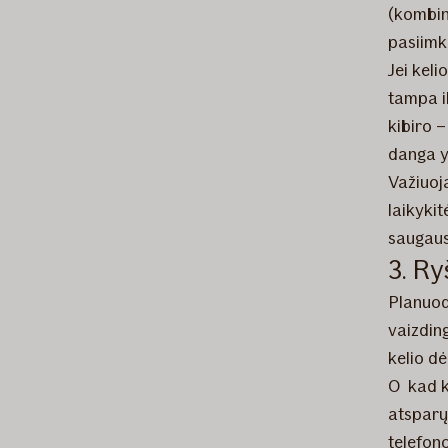
(kombin
pasiimk
Jei keli
tampa il
kibiro –
danga y
Važiuoja
laikykit
saugaus
3. Ry
Planuod
vaizdin
kelio dė
O kad k
atsparų 
telefono