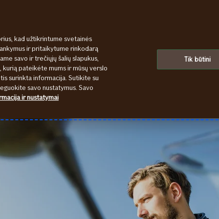
rius, kad užtikrintume svetainės
Kaip pasiruošti kelionei motociklu
lankymus ir pritaikytume rinkodarą
ame savo ir trečiųjų šalių slapukus,
Tik būtini
s, kurią pateikėte mums ir mūsų verslo
tis surinkta informacija. Sutikite su
oreguokite savo nustatymus. Savo
rmacija ir nustatymai