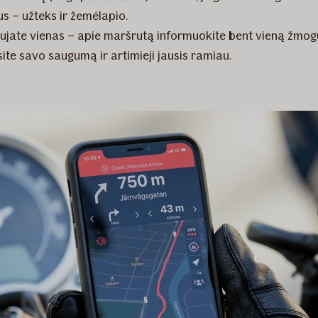
us – užteks ir žemėlapio.
iaujate vienas – apie maršrutą informuokite bent vieną žmog
site savo saugumą ir artimieji jausis ramiau.