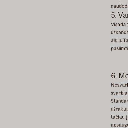
naudoda
5. Va
Visada 
užkandži
alkiu. T
pasiimt
6. M
Nesvarbu
svarbia
Standar
užrakta
tačiau 
apsaugo