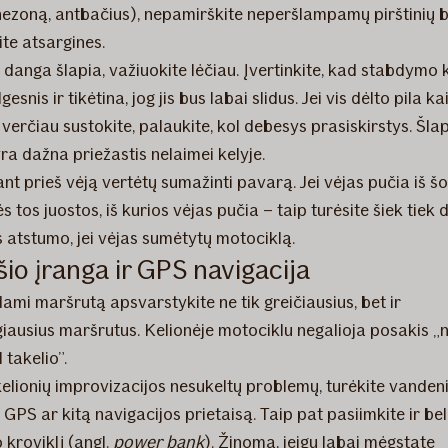
ezoną, antbačius), nepamirškite neperšlampamų pirštinių b
ite atsargines.
o danga šlapia, važiuokite lėčiau. Įvertinkite, kad stabdymo 
gesnis ir tikėtina, jog jis bus labai slidus. Jei vis dėlto pila ka
 verčiau sustokite, palaukite, kol debesys prasiskirstys. Šlap
ra dažna priežastis nelaimei kelyje.
nt prieš vėją vertėtų sumažinti pavarą. Jei vėjas pučia iš š
ės tos juostos, iš kurios vėjas pučia – taip turėsite šiek tiek
 atstumo, jei vėjas sumėtytų motociklą.
šio įranga ir GPS navigacija
ami maršrutą apsvarstykite ne tik greičiausius, bet ir
giausius maršrutus. Kelionėje motociklu negalioja posakis 
l takelio”.
elionių improvizacijos nesukeltų problemų, turėkite vandeni
GPS ar kitą navigacijos prietaisą. Taip pat pasiimkite ir bel
 kroviklį (angl.
power bank
). Žinoma, jeigu labai mėgstate