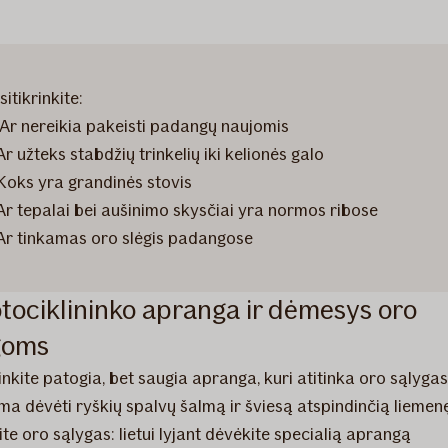
sitikrinkite:
Ar nereikia pakeisti padangų naujomis
Ar užteks stabdžių trinkelių iki kelionės galo
Koks yra grandinės stovis
Ar tepalai bei aušinimo skysčiai yra normos ribose
Ar tinkamas oro slėgis padangose
tociklininko apranga ir dėmesys oro
goms
nkite patogia, bet saugia apranga, kuri atitinka oro sąlygas
ma dėvėti ryškių spalvų šalmą ir šviesą atspindinčią liemen
ite oro sąlygas: lietui lyjant dėvėkite specialią aprangą