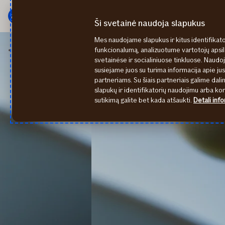
Pagrindinis
Pereiti
meniu
prie
Ši svetainė naudoja slapukus
turinio
Mes naudojame slapukus ir kitus identifikato
Motociklo kasko draudimas
funkcionalumą, analizuotume vartotojų apsi
svetainėse ir socialiniuose tinkluose. Naudoj
susiejame juos su turima informacija apie ju
partneriams. Su šiais partneriais galime dalin
slapukų ir identifikatorių naudojimu arba k
sutikimą galite bet kada atšaukti.
Detali info