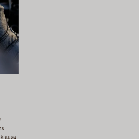
a
ms
 klausą