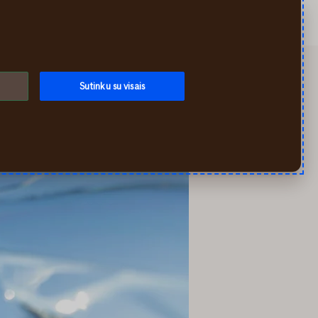
Ieškoti
Mano If
Meniu
Sutinku su visais