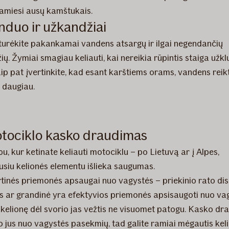
miesi ausų kamštukais.
nduo ir užkandžiai
turėkite pakankamai vandens atsargų ir ilgai negendančių
ų. Žymiai smagiau keliauti, kai nereikia rūpintis staiga užkl
aip pat įvertinkite, kad esant karštiems orams, vandens reik
i daugiau.
otociklo kasko draudimas
, kur ketinate keliauti motociklu – po Lietuvą ar į Alpes,
usiu kelionės elementu išlieka saugumas.
tinės priemonės apsaugai nuo vagystės – priekinio rato di
s ar grandinė yra efektyvios priemonės apsisaugoti nuo va
į kelionę dėl svorio jas vežtis ne visuomet patogu. Kasko d
 jus nuo vagystės pasekmių, tad galite ramiai mėgautis keli