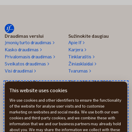
Draudimas verslui
Sužinokite daugiau
Įmonių turto draudimas
Apie If
Kasko draudimas
Karjera
Privalomasis draudimas
Tinklaraštis
Sveikatos draudimas
Žiniasklaidai
Visi draudimai
Tvarumas
Gaukite pagalbą
Tel. +370 5 210 8800
Praneškite apie įvykį
Mūsų biurai
This website uses cookies
Transporto remonto
Parašykite mums
We use cookies and other identifiers to ensure the functionality
partneriai
Apmokėjimo būdai
of the website for analyse user visits and to customise
Sveikatos draudimo
Atsiliepimai
marketing on websites and social media. We use both our own
partneriai
Rekvizitai
cookies and third-party cookies, and we combine these with
information that we and our business partners may already hold
about you. We may share the information we collect with these