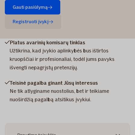
Gauti pasiūlymą
Registruoti įvykį
Platus avarinių komisarų tinklas
Užtikrina, kad įvykio aplinkybės bus ištirtos
kruopščiai ir profesionaliai, todėl jums pavyks
išvengti nepagrįstų pretenzijų.
Teisinė pagalba ginant Jūsų interesus
Ne tik atlyginame nuostolius, bet ir teikiame
nuoširdžią pagalbą atsitikus įvykiui.