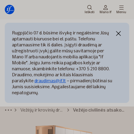
Pagrindinis
Pereiti
meniu
prie
Ieškoti
Mano If
Meniu
turinio
Rugpjūčio 07 d. būsime išvykę ir negalėsime Jūsų
aptarnauti biuruose bei el. paštu. Telefonu
aptarnausime tik iš dalies. Įsigyti draudimą ar
užregistruoti įvykį galite mūsų savitarnoje per
Mano If arba naudojantis mobilia aplikacija "If
Mobile". Jeigu Jums reikia pagalbos kelyje ar
namuose, skambinkite telefonu: +370 5 210 8800.
Draudimo, mokėjimo ar kitais klausimais
parašykite
draudimas@if.lt
– pirmadienį būtinai su
Jumis susisieksime. Apgailestaujame dėl laikinų
nepatogumų.
Vežėjų ir krovinių draudimas
Vežėjo civilinės atsakomybės draudimas