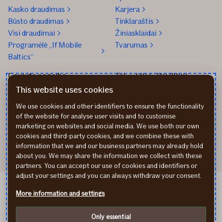
Kasko draudimas
Karjera
Būsto draudimas
Tinklaraštis
Visi draudimai
Žiniasklaidai
Programėlė „If Mobile
Tvarumas
Baltics“
Gaukite pagalbą
Tel. +370 5 210 8800
Praneškite apie įvykį
Mūsų biurai
This website uses cookies
Transporto remonto
Parašykite mums
We use cookies and other identifiers to ensure the functionality
partneriai
Apmokėjimo būdai
of the website for analyse user visits and to customise
Sveikatos draudimo
Atsiliepimai
marketing on websites and social media. We use both our own
partneriai
Rekvizitai
cookies and third-party cookies, and we combine these with
information that we and our business partners may already hold
about you. We may share the information we collect with these
partners. You can accept our use of cookies and identifiers or
adjust your settings and you can always withdraw your consent.
If Kindlustus EE
More information and settings
If Apdrošināšana LV
Privatumo politika
Only essential
Slapukai (cookies)