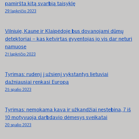
pamiršta kitą svarbią taisyklę
29 lapkričio 2023
Vilniuje, Kaune ir Klaipėdoje bus dovanojami dūmų
detektoriai – kas ketvirtas gyventojas jo vis dar neturi
namuose
21 lapkričio 2023
Tyrimas: rudenį į užsienį vykstantys lietuviai
dažniausiai renkasi Europą
25 spalio 2023
Tyrimas: nemokama kava ir užkandžiai nestebina, 7 iš
10 motyvuoja darbdavio dėmesys sveikatai
20 spalio 2023