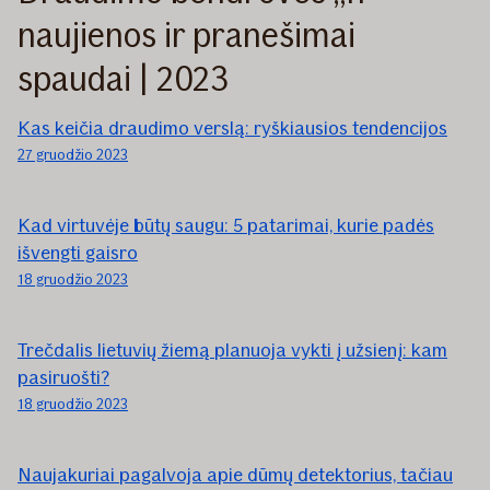
naujienos ir pranešimai
spaudai | 2023
Kas keičia draudimo verslą: ryškiausios tendencijos
27 gruodžio 2023
Kad virtuvėje būtų saugu: 5 patarimai, kurie padės
išvengti gaisro
18 gruodžio 2023
Trečdalis lietuvių žiemą planuoja vykti į užsienį: kam
pasiruošti?
18 gruodžio 2023
Naujakuriai pagalvoja apie dūmų detektorius, tačiau