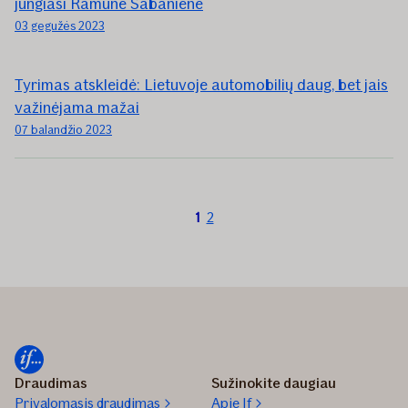
jungiasi Ramunė Šabanienė
03 gegužės 2023
Tyrimas atskleidė: Lietuvoje automobilių daug, bet jais
važinėjama mažai
07 balandžio 2023
Esate
1
2
puslapyje
nr.
1
Draudimas
Sužinokite daugiau
Privalomasis draudimas
Apie If