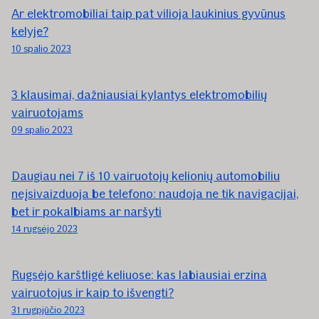
Ar elektromobiliai taip pat vilioja laukinius gyvūnus
kelyje?
10 spalio 2023
3 klausimai, dažniausiai kylantys elektromobilių
vairuotojams
09 spalio 2023
Daugiau nei 7 iš 10 vairuotojų kelionių automobiliu
neįsivaizduoja be telefono: naudoja ne tik navigacijai,
bet ir pokalbiams ar naršyti
14 rugsėjo 2023
Rugsėjo karštligė keliuose: kas labiausiai erzina
vairuotojus ir kaip to išvengti?
31 rugpjūčio 2023