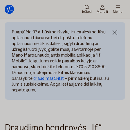
Pagrindinis
Pereiti
meniu
prie
Ieškoti
Mano If
Meniu
turinio
Rugpjūčio 07 d. būsime išvykę ir negalėsime Jūsų
aptarnauti biuruose bei el. paštu. Telefonu
aptarnausime tik iš dalies. Įsigyti draudimą ar
užregistruoti įvykį galite mūsų savitarnoje per
Mano If arba naudojantis mobilia aplikacija "If
Mobile". Jeigu Jums reikia pagalbos kelyje ar
namuose, skambinkite telefonu: +370 5 210 8800.
Draudimo, mokėjimo ar kitais klausimais
parašykite
draudimas@if.lt
– pirmadienį būtinai su
Jumis susisieksime. Apgailestaujame dėl laikinų
nepatogumų.
Draudimo bendrovės „If“