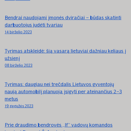
Bendrai naudojami įmonės dviračiai – būdas skatinti
darbuotojus judėti tvariau
14 birželio 2023
Tyrimas atskleidė: šią vasarą lietuviai dažniau keliaus į
užsienį
08 birželio 2023
Tyrimas: daugiau nei trečdalis Lietuvos gyventojų
naują automobilį planuoja įsigyti per ateinančius 2–3
metus
19 gegužės 2023
Prie draudimo bendrovės „If“ vadovų komandos