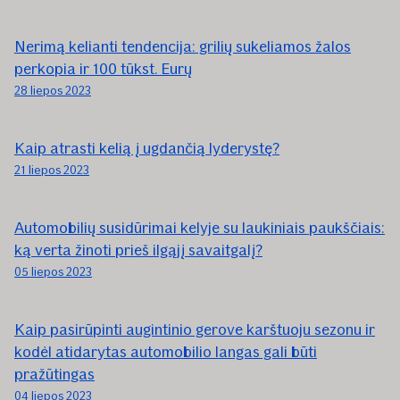
Nerimą kelianti tendencija: grilių sukeliamos žalos
perkopia ir 100 tūkst. Eurų
28 liepos 2023
Kaip atrasti kelią į ugdančią lyderystę?
21 liepos 2023
Automobilių susidūrimai kelyje su laukiniais paukščiais:
ką verta žinoti prieš ilgąjį savaitgalį?
05 liepos 2023
Kaip pasirūpinti augintinio gerove karštuoju sezonu ir
kodėl atidarytas automobilio langas gali būti
pražūtingas
04 liepos 2023