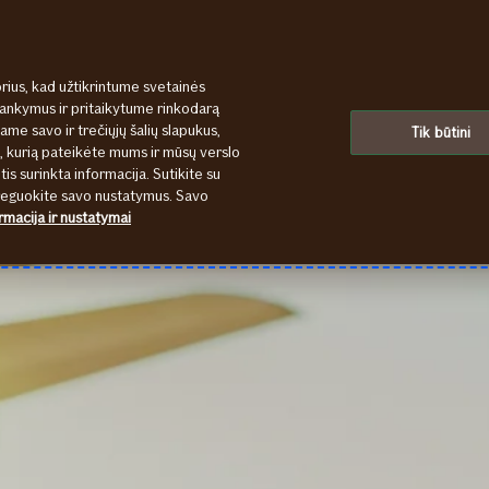
rius, kad užtikrintume svetainės
lankymus ir pritaikytume rinkodarą
uruose bei el. paštu. Telefonu aptarnausime tik iš dalies. Įsigyti dr
ame savo ir trečiųjų šalių slapukus,
Tik būtini
u Jums reikia pagalbos kelyje ar namuose, skambinkite telefonu: +37
s, kurią pateikėte mums ir mūsų verslo
isieksime. Apgailestaujame dėl laikinų nepatogumų.
tis surinkta informacija. Sutikite su
oreguokite savo nustatymus. Savo
rmacija ir nustatymai