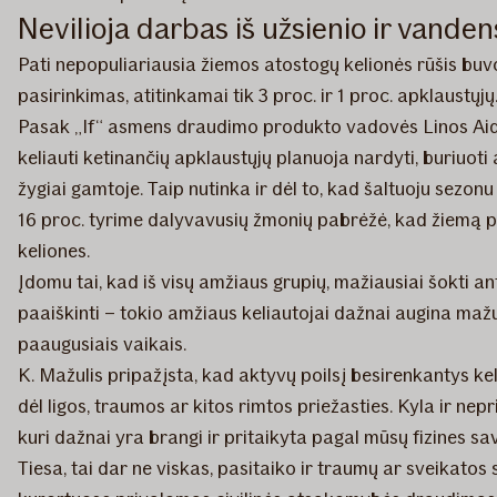
Nevilioja darbas iš užsienio ir vande
Pati nepopuliariausia žiemos atostogų kelionės rūšis buvo 
pasirinkimas, atitinkamai tik 3 proc. ir 1 proc. apklaustųjų
Pasak „If“ asmens draudimo produkto vadovės Linos Aiduk
keliauti ketinančių apklaustųjų planuoja nardyti, buriuoti
žygiai gamtoje. Taip nutinka ir dėl to, kad šaltuoju sezo
16 proc. tyrime dalyvavusių žmonių pabrėžė, kad žiemą pla
keliones.
Įdomu tai, kad iš visų amžiaus grupių, mažiausiai šokti a
paaiškinti – tokio amžiaus keliautojai dažnai augina mažu
paaugusiais vaikais.
K. Mažulis pripažįsta, kad aktyvų poilsį besirenkantys keli
dėl ligos, traumos ar kitos rimtos priežasties. Kyla ir ne
kuri dažnai yra brangi ir pritaikyta pagal mūsų fizines savy
Tiesa, tai dar ne viskas, pasitaiko ir traumų ar sveikatos