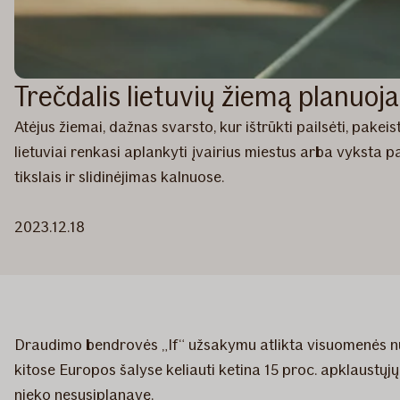
Trečdalis lietuvių žiemą planuoja
Atėjus žiemai, dažnas svarsto, kur ištrūkti pailsėti, pak
lietuviai renkasi aplankyti įvairius miestus arba vyksta pa
tikslais ir slidinėjimas kalnuose.
2023.12.18
Draudimo bendrovės „If“ užsakymu atlikta visuomenės nuo
kitose Europos šalyse keliauti ketina 15 proc. apklaustųjų.
nieko nesusiplanavę.