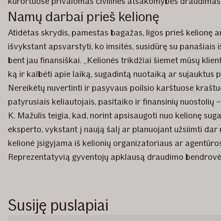
kurortuose privalomas civilinės atsakomybės draudimas
Namų darbai prieš kelionę
Atidėtas skrydis, pamestas bagažas, ligos prieš kelionę ar
išvykstant apsvarstyti, ko imsitės, susidūrę su panašiai
bent jau finansiškai. „Kelionės trikdžiai šiemet mūsų klie
ką ir kalbėti apie laiką, sugadintą nuotaiką ar sujauktus pl
Nereikėtų nuvertinti ir pasyvaus poilsio karštuose kraštuo
patyrusiais keliautojais, pasitaiko ir finansinių nuostolių
K. Mažulis teigia, kad, norint apsisaugoti nuo kelionę sug
eksperto, vykstant į naują šalį ar planuojant užsiimti dar 
kelionė įsigyjama iš kelionių organizatoriaus ar agentūros.
Reprezentatyvią gyventojų apklausą draudimo bendrovės 
Susiję puslapiai