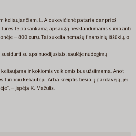
am keliaujančiam. L. Aidukevičienė pataria dar prieš
ėtumui turėsite pakankamą apsaugą nesklandumams sumažinti
ionėje – 800 eurų. Tai sukelia nemažų finansinių iššūkių, o
 susidurti su apsinuodijusiais, saulėje nudegimų
kur keliaujama ir kokiomis veiklomis bus užsiimama. Anot
turinčiu keliautoju. Arba kreiptis tiesiai į pardavėją, jei
je“, – įspėja K. Mažulis.