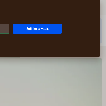
Ieškoti
Mano If
Meniu
audimą ar užregistruoti įvykį galite mūsų savitarnoje per
Sutinku su visais
0 5 210 8800. Draudimo, mokėjimo ar kitais klausimais