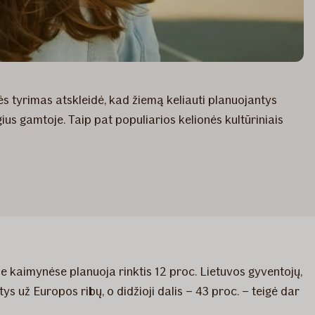
ės tyrimas atskleidė, kad žiemą keliauti planuojantys
gius gamtoje. Taip pat populiarios kelionės kultūriniais
kaimynėse planuoja rinktis 12 proc. Lietuvos gyventojų,
ys už Europos ribų, o didžioji dalis – 43 proc. – teigė dar