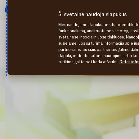
Pagrindinis
Pereiti
meniu
prie
Ši svetainė naudoja slapukus
turinio
Mes naudojame slapukus ir kitus identifikato
funkcionalumą, analizuotume vartotojų apsi
Rugpjūčio 07 d. būsime išvykę ir negalėsime Jūsų aptarnauti bi
svetainėse ir socialiniuose tinkluose. Naudoj
Mano If arba naudojantis mobilia aplikacija "If Mobile". Jeig
susiejame juos su turima informacija apie ju
parašykite
draudimas@if.lt
– pirmadienį būtinai su Jumis sus
partneriams. Su šiais partneriais galime dalin
slapukų ir identifikatorių naudojimu arba k
sutikimą galite bet kada atšaukti.
Detali info
2023
Trečdalis lietuvių žiemą planuoja vykti į užsienį