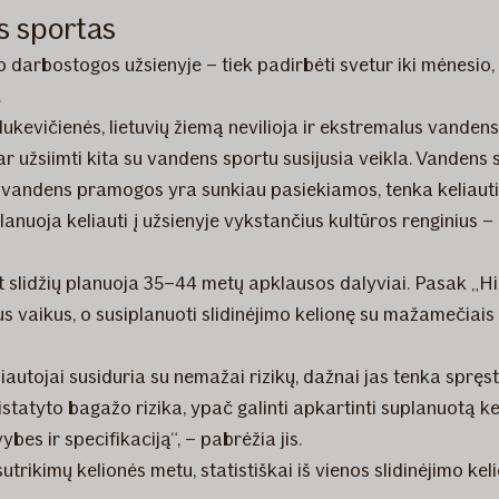
ns sportas
darbostogos užsienyje – tiek padirbėti svetur iki mėnesio, ti
.
evičienės, lietuvių žiemą nevilioja ir ekstremalus vanden
 ar užsiimti kita su vandens sportu susijusia veikla. Vandens
nu vandens pramogos yra sunkiau pasiekiamos, tenka keliauti 
nuoja keliauti į užsienyje vykstančius kultūros renginius – 
nt slidžių planuoja 35–44 metų apklausos dalyviai. Pasak „H
s vaikus, o susiplanuoti slidinėjimo kelionę su mažamečiais 
autojai susiduria su nemažai rizikų, dažnai jas tenka spręsti,
pristatyto bagažo rizika, ypač galinti apkartinti suplanuotą 
bes ir specifikaciją“, – pabrėžia jis.
 sutrikimų kelionės metu, statistiškai iš vienos slidinėjimo 