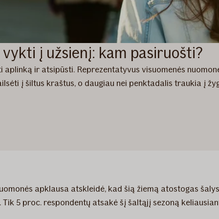
 vykti į užsienį: kam pasiruošti?
eisti aplinką ir atsipūsti. Reprezentatyvus visuomenės nuomon
ilsėti į šiltus kraštus, o daugiau nei penktadalis traukia į žy
monės apklausa atskleidė, kad šią žiemą atostogas šalyse 
 Tik 5 proc. respondentų atsakė šį šaltąjį sezoną keliausiant