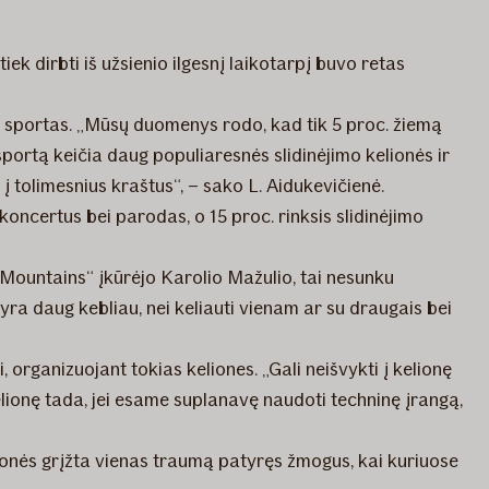
ek dirbti iš užsienio ilgesnį laikotarpį buvo retas
s sportas. „Mūsų duomenys rodo, kad tik 5 proc. žiemą
 sportą keičia daug populiaresnės slidinėjimo kelionės ir
į tolimesnius kraštus“, – sako L. Aidukevičienė.
koncertus bei parodas, o 15 proc. rinksis slidinėjimo
iMountains“ įkūrėjo Karolio Mažulio, tai nesunku
yra daug kebliau, nei keliauti vienam ar su draugais bei
 organizuojant tokias keliones. „Gali neišvykti į kelionę
kelionę tada, jei esame suplanavę naudoti techninę įrangą,
kelionės grįžta vienas traumą patyręs žmogus, kai kuriuose