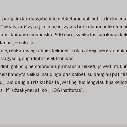
.
 per ją ir dar daugybė kitų netikėtumų gali nutikti kiekvien
s iššūkiais, ar išvykę į kelionę ir įvykus bet kokiam netik
ntams kainavo vidutiniškai 500 eurų, sveikatos sutrikimai kel
anus“, – sako ji.
se, renkantis egzotines keliones. Tokiu atveju neretai tenka
 – vagysčių, sugadintos elektronikos.
adinti galinčių nemalonumų, pirmiausia reikėtų įsivertinti, 
neišbandyta veikla, naudinga pasikalbėti su daugiau patirties 
 „Kuo daugiau rizikų būsite įvertinę, tuo lengviau bus kelionė
„If“ užsakymu atliko „KOG institutas“.