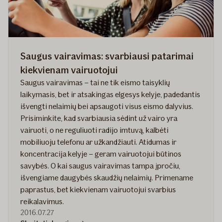
Saugus vairavimas: svarbiausi patarimai
kiekvienam vairuotojui
Saugus vairavimas – tai ne tik eismo taisyklių
laikymasis, bet ir atsakingas elgesys kelyje, padedantis
išvengti nelaimių bei apsaugoti visus eismo dalyvius.
Prisiminkite, kad svarbiausia sėdint už vairo yra
vairuoti, o ne reguliuoti radijo imtuvą, kalbėti
mobiliuoju telefonu ar užkandžiauti. Atidumas ir
koncentracija kelyje – geram vairuotojui būtinos
savybės. O kai saugus vairavimas tampa įpročiu,
išvengiame daugybės skaudžių nelaimių. Primename
paprastus, bet kiekvienam vairuotojui svarbius
reikalavimus.
2016.07.27