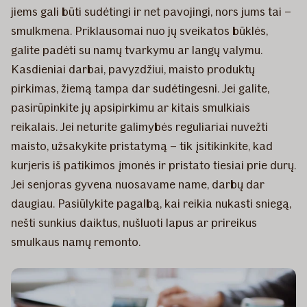
jiems gali būti sudėtingi ir net pavojingi, nors jums tai –
smulkmena. Priklausomai nuo jų sveikatos būklės,
galite padėti su namų tvarkymu ar langų valymu.
Kasdieniai darbai, pavyzdžiui, maisto produktų
pirkimas, žiemą tampa dar sudėtingesni. Jei galite,
pasirūpinkite jų apsipirkimu ar kitais smulkiais
reikalais. Jei neturite galimybės reguliariai nuvežti
maisto, užsakykite pristatymą – tik įsitikinkite, kad
kurjeris iš patikimos įmonės ir pristato tiesiai prie durų.
Jei senjoras gyvena nuosavame name, darbų dar
daugiau. Pasiūlykite pagalbą, kai reikia nukasti sniegą,
nešti sunkius daiktus, nušluoti lapus ar prireikus
smulkaus namų remonto.