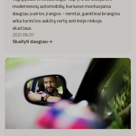
modernesnių automobilių, kuriuose montuojama
daugiau įvairios įrangos – neretai, ganėtinai brangios
arba turinčios aukštą vertę antrinėje rinkoje,
skaičiaus.
2021.06.07
straipsnyje
Skaityti daugiau
6
būdai
apsaugoti
automobilį
nuo
vagių