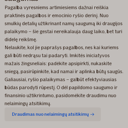
Pagalba vyresniems artimiesiems dažnai reiškia
praktinės pagalbos ir emocinio ryšio derinį. Nuo
smulkių detalių užtikrinant namų saugumą iki draugijos
palaikymo – šie gestai nereikalauja daug laiko, bet turi
didelę reikšmę.
Nelaukite, kol jie paprašys pagalbos, nes kai kuriems
gali būti nedrąsu tai padaryti. Imkitės iniciatyvos
mažais žingsneliais: padėkite apsipirkti, nukaskite
sniegą, pasirūpinkite, kad namai ir aplinka būtų saugūs.
Galiausiai, ryšio palaikymas – galbūt efektyviausias
būdas parodyti rūpestį. O dėl papildomo saugumo ir
finansinio užtikrintumo, pasidomėkite draudimu nuo
nelaimingų atsitikimų.
Draudimas nuo nelaimingų atsitikimų