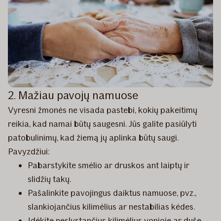
2. Mažiau pavojų namuose
Vyresni žmonės ne visada pastebi, kokių pakeitimų
reikia, kad namai būtų saugesni. Jūs galite pasiūlyti
patobulinimų, kad žiemą jų aplinka būtų saugi.
Pavyzdžiui:
Pabarstykite smėlio ar druskos ant laiptų ir
slidžių takų.
Pašalinkite pavojingus daiktus namuose, pvz.,
slankiojančius kilimėlius ar nestabilias kėdes.
Įdėkite neslystančius kilimėlius vonioje ar duše.