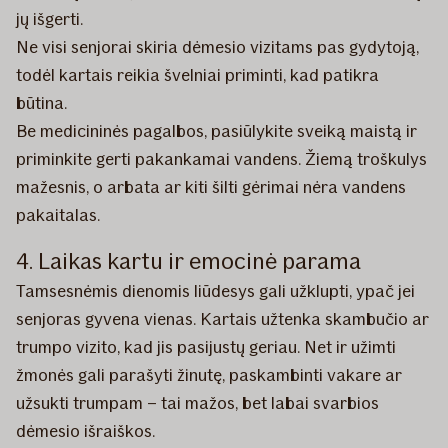
jų išgerti.
Ne visi senjorai skiria dėmesio vizitams pas gydytoją,
todėl kartais reikia švelniai priminti, kad patikra
būtina.
Be medicininės pagalbos, pasiūlykite sveiką maistą ir
priminkite gerti pakankamai vandens. Žiemą troškulys
mažesnis, o arbata ar kiti šilti gėrimai nėra vandens
pakaitalas.
4. Laikas kartu ir emocinė parama
Tamsesnėmis dienomis liūdesys gali užklupti, ypač jei
senjoras gyvena vienas. Kartais užtenka skambučio ar
trumpo vizito, kad jis pasijustų geriau. Net ir užimti
žmonės gali parašyti žinutę, paskambinti vakare ar
užsukti trumpam – tai mažos, bet labai svarbios
dėmesio išraiškos.