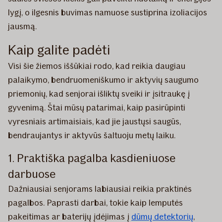
lygį, o ilgesnis buvimas namuose sustiprina izoliacijos
jausmą.
Kaip galite padėti
Visi šie žiemos iššūkiai rodo, kad reikia daugiau
palaikymo, bendruomeniškumo ir aktyvių saugumo
priemonių, kad senjorai išliktų sveiki ir įsitraukę į
gyvenimą. Štai mūsų patarimai, kaip pasirūpinti
vyresniais artimaisiais, kad jie jaustųsi saugūs,
bendraujantys ir aktyvūs šaltuoju metų laiku.
1. Praktiška pagalba kasdieniuose
darbuose
Dažniausiai senjorams labiausiai reikia praktinės
pagalbos. Paprasti darbai, tokie kaip lemputės
pakeitimas ar baterijų įdėjimas į
dūmų detektorių
,