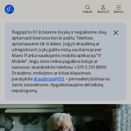
Pagrindinis
Pereiti
meniu
prie
Ieškoti
Mano If
Meniu
turinio
Rugpjūčio 07 d. būsime išvykę ir negalėsime Jūsų
aptarnauti biuruose bei el. paštu. Telefonu
aptarnausime tik iš dalies. Įsigyti draudimą ar
užregistruoti įvykį galite mūsų savitarnoje per
Mano If arba naudojantis mobilia aplikacija "If
Mobile". Jeigu Jums reikia pagalbos kelyje ar
namuose, skambinkite telefonu: +370 5 210 8800.
Draudimo, mokėjimo ar kitais klausimais
parašykite
draudimas@if.lt
– pirmadienį būtinai su
Jumis susisieksime. Apgailestaujame dėl laikinų
nepatogumų.