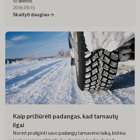
10 dienos.
2016.09.15
straipsnyje
Skaityti daugiau
Kada
keisti
automobilio
padangas
Kaip prižiūrėti padangas, kad tarnautų
ilgai
Norint prailginti savo padangų tarnavimo laiką, būtina