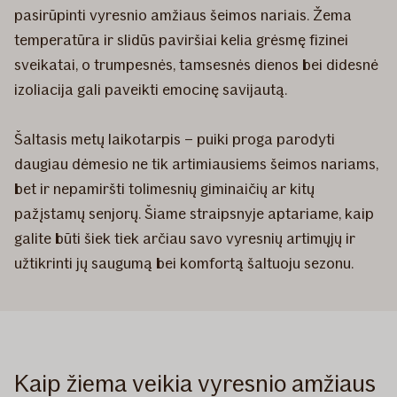
pasirūpinti vyresnio amžiaus šeimos nariais. Žema
temperatūra ir slidūs paviršiai kelia grėsmę fizinei
sveikatai, o trumpesnės, tamsesnės dienos bei didesnė
izoliacija gali paveikti emocinę savijautą.
Šaltasis metų laikotarpis – puiki proga parodyti
daugiau dėmesio ne tik artimiausiems šeimos nariams,
bet ir nepamiršti tolimesnių giminaičių ar kitų
pažįstamų senjorų. Šiame straipsnyje aptariame, kaip
galite būti šiek tiek arčiau savo vyresnių artimųjų ir
užtikrinti jų saugumą bei komfortą šaltuoju sezonu.
Kaip žiema veikia vyresnio amžiaus