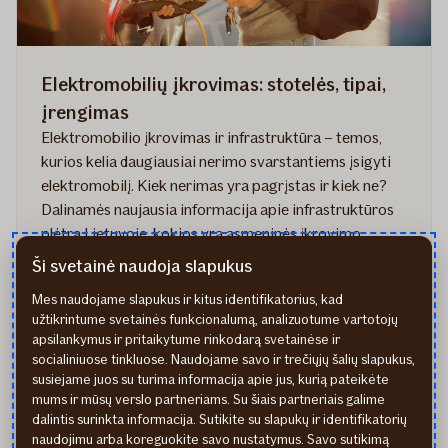
Elektromobilių įkrovimas: stotelės, tipai,
įrengimas
Elektromobilio įkrovimas ir infrastruktūra – temos,
kurios kelia daugiausiai nerimo svarstantiems įsigyti
elektromobilį. Kiek nerimas yra pagrįstas ir kiek ne?
Dalinamės naujausia informacija apie infrastruktūros
plėtrą Lietuvoje, kokios yra asmeninės įkrovimo
stotelės įsirengimo galimybės bei ką pataria
Ši svetainė naudoja slapukus
specialistai apsisprendusiems ją įsirengti.
Mes naudojame slapukus ir kitus identifikatorius, kad
2023.10.05
užtikrintume svetainės funkcionalumą, analizuotume vartotojų
straipsnyje
Skaityti daugiau
apsilankymus ir pritaikytume rinkodarą svetainėse ir
Elektromobilių
socialiniuose tinkluose. Naudojame savo ir trečiųjų šalių slapukus,
įkrovimas:
susiejame juos su turima informacija apie jus, kurią pateikėte
stotelės,
mums ir mūsų verslo partneriams. Su šiais partneriais galime
dalintis surinkta informacija. Sutikite su slapukų ir identifikatorių
tipai,
naudojimu arba koreguokite savo nustatymus. Savo sutikimą
įrengimas