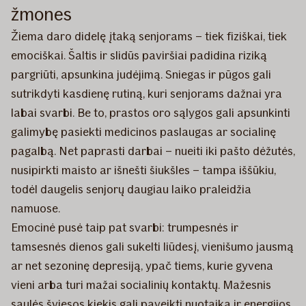
žmones
Žiema daro didelę įtaką senjorams – tiek fiziškai, tiek
emociškai. Šaltis ir slidūs paviršiai padidina riziką
pargriūti, apsunkina judėjimą. Sniegas ir pūgos gali
sutrikdyti kasdienę rutiną, kuri senjorams dažnai yra
labai svarbi. Be to, prastos oro sąlygos gali apsunkinti
galimybę pasiekti medicinos paslaugas ar socialinę
pagalbą. Net paprasti darbai – nueiti iki pašto dėžutės,
nusipirkti maisto ar išnešti šiukšles – tampa iššūkiu,
todėl daugelis senjorų daugiau laiko praleidžia
namuose.
Emocinė pusė taip pat svarbi: trumpesnės ir
tamsesnės dienos gali sukelti liūdesį, vienišumo jausmą
ar net sezoninę depresiją, ypač tiems, kurie gyvena
vieni arba turi mažai socialinių kontaktų. Mažesnis
saulės šviesos kiekis gali paveikti nuotaiką ir energijos