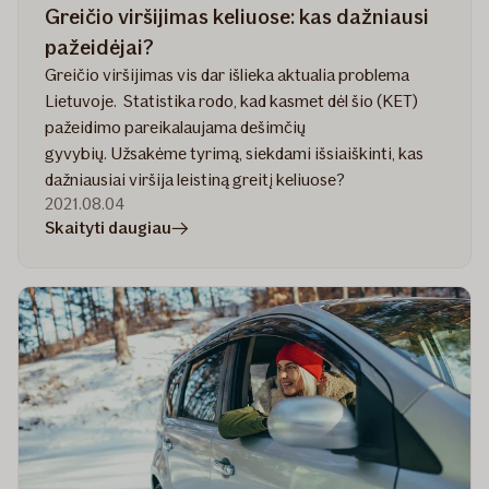
Greičio viršijimas keliuose: kas dažniausi
pažeidėjai?
Greičio viršijimas vis dar išlieka aktualia problema
Lietuvoje. Statistika rodo, kad kasmet dėl šio (KET)
pažeidimo pareikalaujama dešimčių
gyvybių. Užsakėme tyrimą, siekdami išsiaiškinti, kas
dažniausiai viršija leistiną greitį keliuose?
2021.08.04
straipsnyje
Skaityti daugiau
Greičio
viršijimas
keliuose:
kas
dažniausi
pažeidėjai?