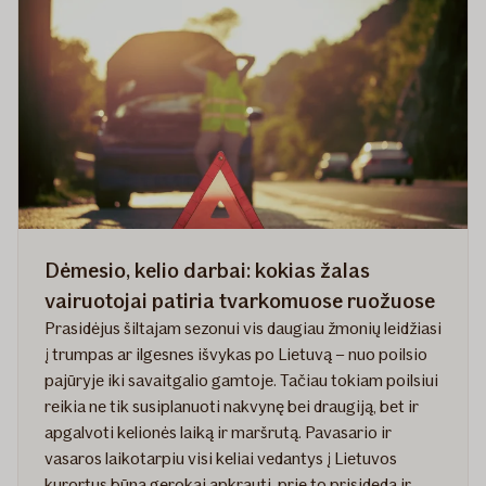
saugiai
vairuoti
žiemą
Dėmesio, kelio darbai: kokias žalas
vairuotojai patiria tvarkomuose ruožuose
Prasidėjus šiltajam sezonui vis daugiau žmonių leidžiasi
į trumpas ar ilgesnes išvykas po Lietuvą – nuo poilsio
pajūryje iki savaitgalio gamtoje. Tačiau tokiam poilsiui
reikia ne tik susiplanuoti nakvynę bei draugiją, bet ir
apgalvoti kelionės laiką ir maršrutą. Pavasario ir
vasaros laikotarpiu visi keliai vedantys į Lietuvos
kurortus būna gerokai apkrauti, prie to prisideda ir