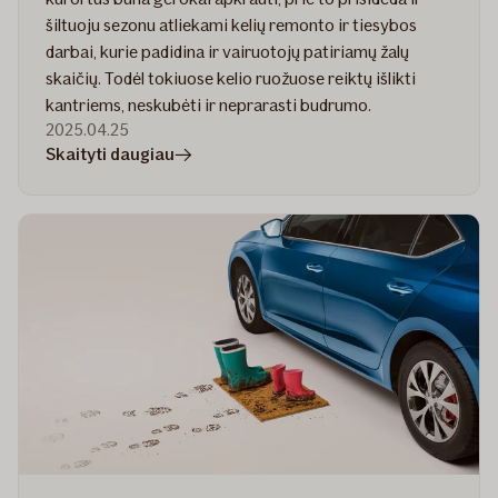
šiltuoju sezonu atliekami kelių remonto ir tiesybos
darbai, kurie padidina ir vairuotojų patiriamų žalų
skaičių. Todėl tokiuose kelio ruožuose reiktų išlikti
kantriems, neskubėti ir neprarasti budrumo.
2025.04.25
straipsnyje
Skaityti daugiau
Dėmesio,
kelio
darbai:
kokias
žalas
vairuotojai
patiria
tvarkomuose
ruožuose