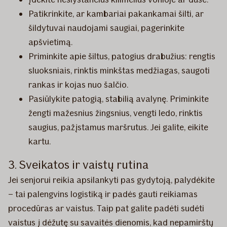
Patikrinkite, ar kambariai pakankamai šilti, ar
šildytuvai naudojami saugiai, pagerinkite
apšvietimą.
Priminkite apie šiltus, patogius drabužius: rengtis
sluoksniais, rinktis minkštas medžiagas, saugoti
rankas ir kojas nuo šalčio.
Pasiūlykite patogią, stabilią avalynę. Priminkite
žengti mažesnius žingsnius, vengti ledo, rinktis
saugius, pažįstamus maršrutus. Jei galite, eikite
kartu.
3. Sveikatos ir vaistų rutina
Jei senjorui reikia apsilankyti pas gydytoją, palydėkite
– tai palengvins logistiką ir padės gauti reikiamas
procedūras ar vaistus. Taip pat galite padėti sudėti
vaistus į dėžutę su savaitės dienomis, kad nepamirštų