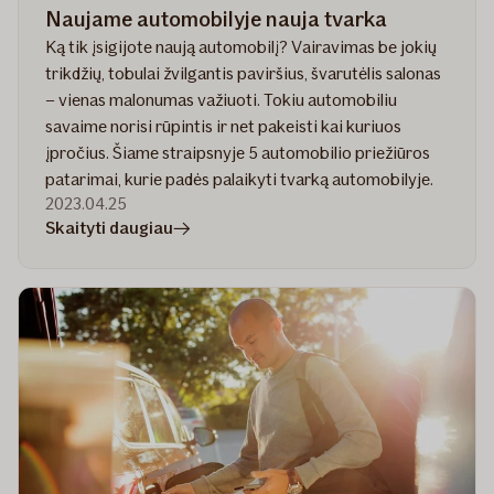
Naujame automobilyje nauja tvarka
Ką tik įsigijote naują automobilį? Vairavimas be jokių
trikdžių, tobulai žvilgantis paviršius, švarutėlis salonas
– vienas malonumas važiuoti. Tokiu automobiliu
savaime norisi rūpintis ir net pakeisti kai kuriuos
įpročius. Šiame straipsnyje 5 automobilio priežiūros
patarimai, kurie padės palaikyti tvarką automobilyje.
2023.04.25
straipsnyje
Skaityti daugiau
Naujame
automobilyje
nauja
tvarka