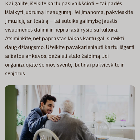
Kai galite, išeikite kartu pasivaikščioti – tai padės
išlaikyti judrumą ir saugumą. Jei įmanoma, pakvieskite
į muziejų ar teatrą – tai suteiks galimybę jaustis
visuomenės dalimi ir neprarasti ryšio su kultūra.
Atsiminkite, net paprastas laikas kartu gali suteikti
daug džiaugsmo. Užeikite pavakarieniauti kartu, išgerti
arbatos ar kavos, pažaisti stalo žaidimą. Jei
organizuojate šeimos šventę, būtinai pakvieskite ir
senjorus.