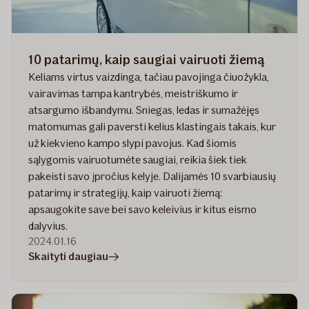
10 patarimų, kaip saugiai vairuoti žiemą
Keliams virtus vaizdinga, tačiau pavojinga čiuožykla,
vairavimas tampa kantrybės, meistriškumo ir
atsargumo išbandymu. Sniegas, ledas ir sumažėjęs
matomumas gali paversti kelius klastingais takais, kur
už kiekvieno kampo slypi pavojus. Kad šiomis
sąlygomis vairuotumėte saugiai, reikia šiek tiek
pakeisti savo įpročius kelyje. Dalijamės 10 svarbiausių
patarimų ir strategijų, kaip vairuoti žiemą:
apsaugokite save bei savo keleivius ir kitus eismo
dalyvius.
2024.01.16
straipsnyje
Skaityti daugiau
10
patarimų,
kaip