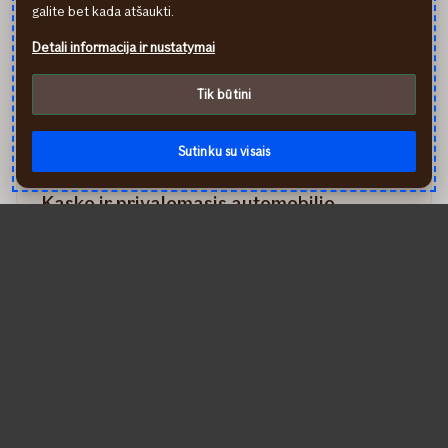
galite bet kada atšaukti.
Detali informacija ir nustatymai
Tik būtini
Sutinku su visais
Kasko ir privalomasis automobilio
draudimas: skirtumai ir nauda
Nesate tikri, ar žinote, kuo skiriasi privalomasis ir
kasko draudimas? Jūs ne vieni. Net ir ilgamečiai
automobilių savininkai ne visuomet žino skirtumus, ką
kompensuoja ir kokias paslaugas teikia kiekviena
draudimo rūšis. Be to, kiekvienoje draudimo
bendrovėje apsauga gali skirtis. Šis straipsnis padės
Jums susipažinti, kokios yra automobilių draudimo
rūšys, kokias apsaugas galite turėti ir ką svarbu žinoti