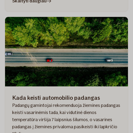
straipsnyje
Skaityti daugiau
Saugus
vairavimas:
svarbiausi
patarimai
kiekvienam
vairuotojui
Kada keisti automobilio padangas
Padangų gamintojai rekomenduoja žiemines padangas
keisti vasarinėmis tada, kai vidutinė dienos
temperatūra viršija 7 laipsnius šilumos, o vasarines
padangas į žiemines privaloma pasikeisti iki lapkričio