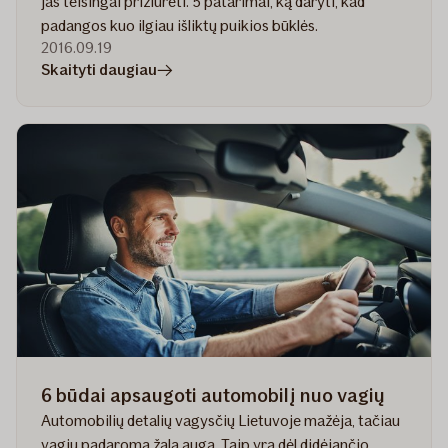
jas teisingai prižiūrėti. 5 patarimai, ką daryti, kad
padangos kuo ilgiau išliktų puikios būklės.
2016.09.19
straipsnyje
Skaityti daugiau
Kaip
prižiūrėti
padangas,
kad
tarnautų
ilgai
6 būdai apsaugoti automobilį nuo vagių
Automobilių detalių vagysčių Lietuvoje mažėja, tačiau
vagių padaroma žala auga. Taip yra dėl didėjančio