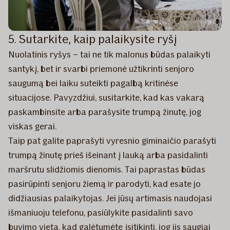
5. Sutarkite, kaip palaikysite ryšį
Nuolatinis ryšys – tai ne tik malonus būdas palaikyti
santykį, bet ir svarbi priemonė užtikrinti senjoro
saugumą bei laiku suteikti pagalbą kritinėse
situacijose. Pavyzdžiui, susitarkite, kad kas vakarą
paskambinsite arba parašysite trumpą žinutę, jog
viskas gerai.
Taip pat galite paprašyti vyresnio giminaičio parašyti
trumpą žinutę prieš išeinant į lauką arba pasidalinti
maršrutu slidžiomis dienomis. Tai paprastas būdas
pasirūpinti senjoru žiemą ir parodyti, kad esate jo
didžiausias palaikytojas. Jei jūsų artimasis naudojasi
išmaniuoju telefonu, pasiūlykite pasidalinti savo
buvimo vieta, kad galėtumėte įsitikinti, jog jis saugiai