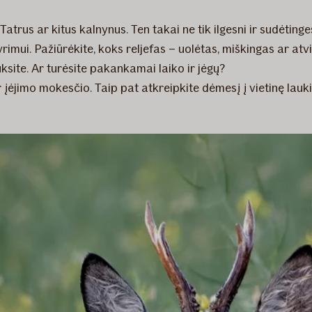
trus ar kitus kalnynus. Ten takai ne tik ilgesni ir sudėtinges
tyrimui. Pažiūrėkite, koks reljefas – uolėtas, miškingas ar a
uksite. Ar turėsite pakankamai laiko ir jėgų?
 įėjimo mokesčio. Taip pat atkreipkite dėmesį į vietinę lauki