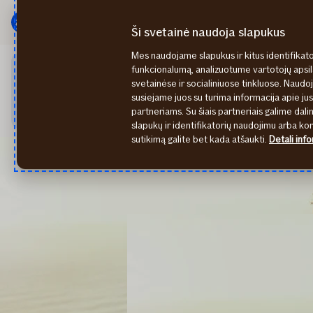
Pagrindinis
Pereiti
meniu
prie
Ši svetainė naudoja slapukus
turinio
Mes naudojame slapukus ir kitus identifikato
funkcionalumą, analizuotume vartotojų apsi
Rugpjūčio 07 d. būsime išvykę ir negalėsime Jūsų aptarnauti bi
svetainėse ir socialiniuose tinkluose. Naudoj
Mano If arba naudojantis mobilia aplikacija "If Mobile". Jeig
susiejame juos su turima informacija apie ju
parašykite
draudimas@if.lt
– pirmadienį būtinai su Jumis sus
partneriams. Su šiais partneriais galime dalin
slapukų ir identifikatorių naudojimu arba k
sutikimą galite bet kada atšaukti.
Detali info