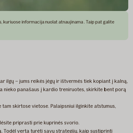
as, kuriuose informacija nuolat atnaujinama . Taip pat galite
r ilgų – jums reikės jėgų ir ištvermės tiek kopiant į kalną,
ra nieko panašaus į kardio treniruotes, skirkite bent porą
am skirtose vietose. Palaipsniui ilginkite atstumus,
ėsite priprasti prie kuprinės svorio.
ą. Todėl verta turėti savų strategijų, kaip sustiprinti