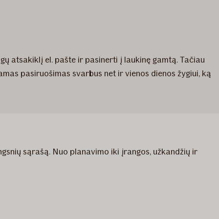
gų atsakiklį el. pašte ir pasinerti į laukinę gamtą. Tačiau
nkamas pasiruošimas svarbus net ir vienos dienos žygiui, ką
ngsnių sąrašą. Nuo planavimo iki įrangos, užkandžių ir