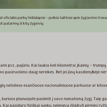
pat oficialūs parkų tinklalapiai – puikūs šaltiniai apie žygiavimo tras
ti patarimų iš kitų žygeivių.
i pvz., pajūriu. Kai laukia keli kilometrai įkalnių – trumpų a
ldomo pasiruošimo daug nereikės. Bet jei jūsų kasdienybėje nė
ų netoliese esančiuose nacionaliniuose parkuose ar kitose t
, kuriuos planuojate pasiimti į savo numatomą žygį. Taip gal
otą. Kai pasidaro fiziškai sunku, nelengva išlaikyti pirminį ryžt