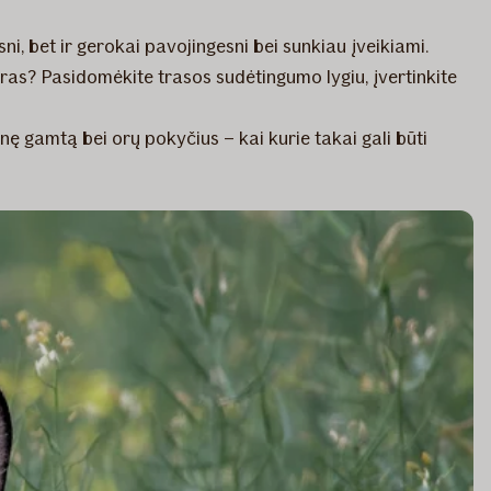
ni, bet ir gerokai pavojingesni bei sunkiau įveikiami.
tviras? Pasidomėkite trasos sudėtingumo lygiu, įvertinkite
nę gamtą bei orų pokyčius – kai kurie takai gali būti