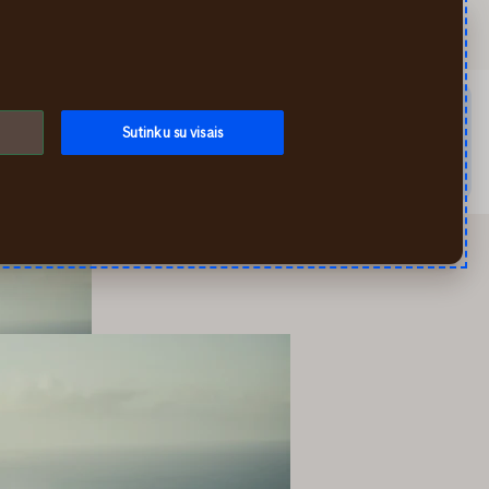
Ieškoti
Mano If
Meniu
audimą ar užregistruoti įvykį galite mūsų savitarnoje per
Sutinku su visais
0 5 210 8800. Draudimo, mokėjimo ar kitais klausimais