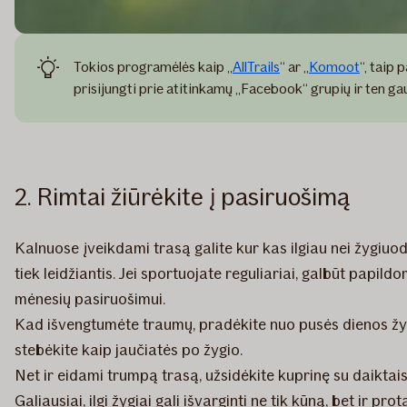
Tokios programėlės kaip „
AllTrails
“ ar „
Komoot
“, taip 
prisijungti prie atitinkamų „Facebook“ grupių ir ten gau
2. Rimtai žiūrėkite į pasiruošimą
Kalnuose įveikdami trasą galite kur kas ilgiau nei žygiuodam
tiek leidžiantis. Jei sportuojate reguliariai, galbūt papi
mėnesių pasiruošimui.
Kad išvengtumėte traumų, pradėkite nuo pusės dienos žygi
stebėkite kaip jaučiatės po žygio.
Net ir eidami trumpą trasą, užsidėkite kuprinę su daiktais
Galiausiai, ilgi žygiai gali išvarginti ne tik kūną, bet ir pr