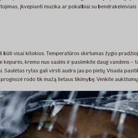
ojimas, įkvepianti muzika ar pokalbiai su bendrakeleiviais –
i būti visai kitokios. Temperatūros skirtumas žygio pradžioje
te kepurės, kremo nuo saulės ir pasiimkite daug vandens – t
ai. Saulėtas rytas gali virsti audra jau po pietų. Visada pasi
i prognozė rodo tik mažą lietaus tikimybę. Venkite aukštum