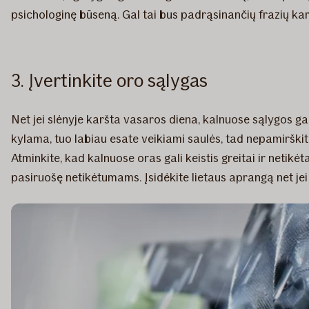
psichologinę būseną. Gal tai bus padrąsinančių frazių kart
3. Įvertinkite oro sąlygas
Net jei slėnyje karšta vasaros diena, kalnuose sąlygos gal
kylama, tuo labiau esate veikiami saulės, tad nepamirški
Atminkite, kad kalnuose oras gali keistis greitai ir netikėt
pasiruošę netikėtumams. Įsidėkite lietaus aprangą net je