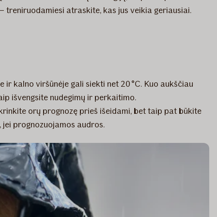
 treniruodamiesi atraskite, kas jus veikia geriausiai.
 ir kalno viršūnėje gali siekti net 20 °C. Kuo aukščiau
aip išvengsite nudegimų ir perkaitimo.
tikrinkite orų prognozę prieš išeidami, bet taip pat būkite
ų, jei prognozuojamos audros.