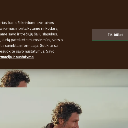
rius, kad užtikrintume svetainės
lankymus ir pritaikytume rinkodarą
uruose bei el. paštu. Telefonu aptarnausime tik iš dalies. Įsigyti dr
ame savo ir trečiųjų šalių slapukus,
Tik būtini
u Jums reikia pagalbos kelyje ar namuose, skambinkite telefonu: +37
s, kurią pateikėte mums ir mūsų verslo
isieksime. Apgailestaujame dėl laikinų nepatogumų.
tis surinkta informacija. Sutikite su
oreguokite savo nustatymus. Savo
rmacija ir nustatymai