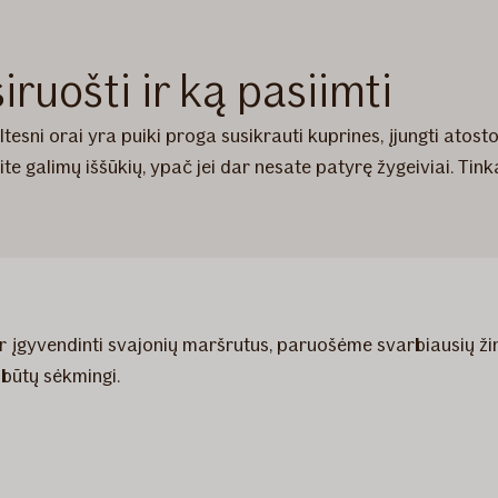
iruošti ir ką pasiimti
tesni orai yra puiki proga susikrauti kuprines, įjungti atosto
kite galimų iššūkių, ypač jei dar nesate patyrę žygeiviai. Ti
ar įgyvendinti svajonių maršrutus, paruošėme svarbiausių ži
 būtų sėkmingi.