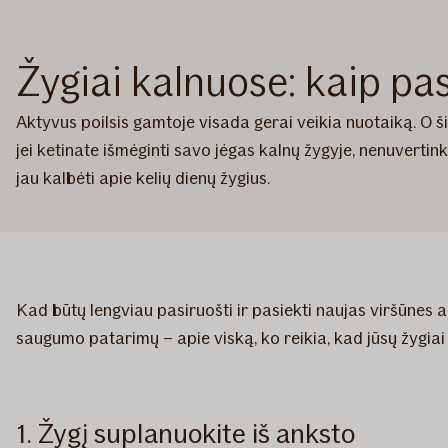
Žygiai kalnuose: kaip pas
Aktyvus poilsis gamtoje visada gerai veikia nuotaiką. O šil
jei ketinate išmėginti savo jėgas kalnų žygyje, nenuvertin
jau kalbėti apie kelių dienų žygius.
Kad būtų lengviau pasiruošti ir pasiekti naujas viršūnes 
saugumo patarimų – apie viską, ko reikia, kad jūsų žygiai
1. Žygį suplanuokite iš anksto