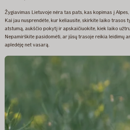
Žygiavimas Lietuvoje nėra tas pats, kas kopimas į Alpes, Ta
Kai jau nusprendėte, kur keliausite, skirkite laiko trasos 
atstumą, aukščio pokytį ir apskaičiuokite, kiek laiko užtr
Nepamirškite pasidomėti, ar jūsų trasoje reikia leidimų ar
apledėję net vasarą.