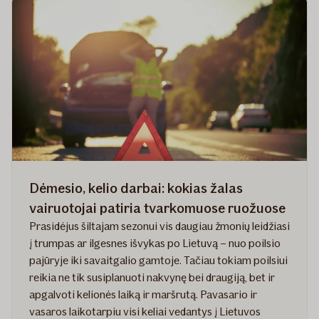
kaip
jie
apsaugo
vairuotoją
ir
keleivius
Dėmesio, kelio darbai: kokias žalas
vairuotojai patiria tvarkomuose ruožuose
Prasidėjus šiltajam sezonui vis daugiau žmonių leidžiasi
į trumpas ar ilgesnes išvykas po Lietuvą – nuo poilsio
pajūryje iki savaitgalio gamtoje. Tačiau tokiam poilsiui
reikia ne tik susiplanuoti nakvynę bei draugiją, bet ir
apgalvoti kelionės laiką ir maršrutą. Pavasario ir
vasaros laikotarpiu visi keliai vedantys į Lietuvos