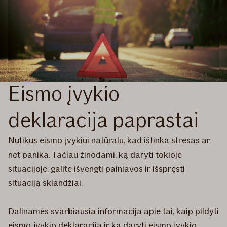
Eismo įvykio
deklaracija paprastai
Nutikus eismo įvykiui natūralu, kad ištinka stresas ar
net panika. Tačiau žinodami, ką daryti tokioje
situacijoje, galite išvengti painiavos ir išspręsti
situaciją sklandžiai.
Dalinamės svarbiausia informacija apie tai, kaip pildyti
eismo įvykio deklaraciją ir ką daryti eismo įvykio