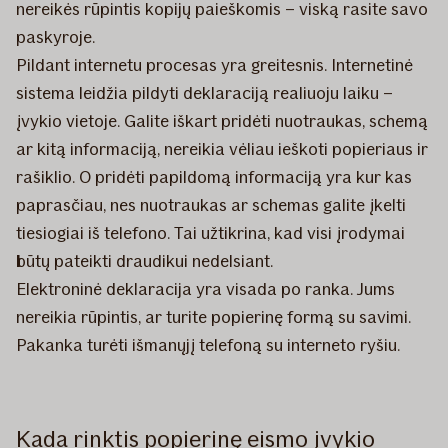
nereikės rūpintis kopijų paieškomis – viską rasite savo
paskyroje.
Pildant internetu procesas yra greitesnis.
Internetinė
sistema leidžia pildyti deklaraciją realiuoju laiku –
įvykio vietoje. Galite iškart pridėti nuotraukas, schemą
ar kitą informaciją, nereikia vėliau ieškoti popieriaus ir
rašiklio. O pridėti papildomą informaciją yra kur kas
paprasčiau, nes nuotraukas ar schemas galite įkelti
tiesiogiai iš telefono. Tai užtikrina, kad visi įrodymai
būtų pateikti draudikui nedelsiant.
Elektroninė deklaracija yra visada po ranka. Jums
nereikia rūpintis, ar turite popierinę formą su savimi.
Pakanka turėti išmanųjį telefoną su interneto ryšiu.
Kada rinktis popierinę eismo įvykio