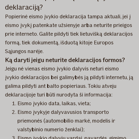
deklaraciją?
Popierinė eismo įvykio deklaracija tampa aktuali, jei į
eismo įvykį patenkate užsienyje arba neturite prieigos
prie interneto. Galite pildyti tiek lietuvišką deklaracijos
formą, tiek dokumentą, išduotą kitoje Europos
Sąjungos narėje.
Ką daryti jeigu neturite deklaracijos formos?
Jeigu nė vienas eismo įvykio dalyvis neturi eismo
įvykio deklaracijos bei galimybės ją pildyti internetu, ją
galima pildyti ant balto popieriaus. Tokiu atveju
deklaracijoje turi būti nurodyta ši informacija:
Eismo įvykio data, laikas, vieta;
Eismo įvykyje dalyvavusios transporto
priemonės (automobilio markė, modelis ir
valstybinio numerio ženklai);
Eismo įvykio dalyvių vardai, pavardės, gimimo