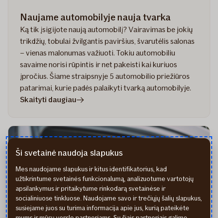
Naujame automobilyje nauja tvarka
Ką tik įsigijote naują automobilį? Vairavimas be jokių
trikdžių, tobulai žvilgantis paviršius, švarutėlis salonas
– vienas malonumas važiuoti. Tokiu automobiliu
savaime norisi rūpintis ir net pakeisti kai kuriuos
įpročius. Šiame straipsnyje 5 automobilio priežiūros
patarimai, kurie padės palaikyti tvarką automobilyje.
straipsnyje
Skaityti daugiau
Naujame
automobilyje
nauja
tvarka
Ši svetainė naudoja slapukus
Mes naudojame slapukus ir kitus identifikatorius, kad
užtikrintume svetainės funkcionalumą, analizuotume vartotojų
apsilankymus ir pritaikytume rinkodarą svetainėse ir
socialiniuose tinkluose. Naudojame savo ir trečiųjų šalių slapukus,
susiejame juos su turima informacija apie jus, kurią pateikėte
mums ir mūsų verslo partneriams. Su šiais partneriais galime