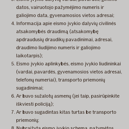
datos, vairuotojo pažymėjimo numeris ir
galiojimo data, gyvenamosios vietos adresai;
Informacija apie eismo įvykio dalyvių civilinės
atsakomybės draudimą (atsakomybę
apdraudusių draudikų pavadinimai, adresai,
draudimo liudijimo numeris ir galiojimo
laikotarpis);
Eismo įvykio aplinkybės, eismo įvykio liudininkai
(vardai, pavardės, gyvenamosios vietos adresai,
telefonų numeriai), transporto priemonių
sugadinimai;
Ar buvo sužalotų asmenų (jei taip, pasirūpinkite
iškviesti policiją);
Ar buvo sugadintas kitas turtas be transporto
priemonių;
Nubraižyta eismo įvykio schema, pažymėtos