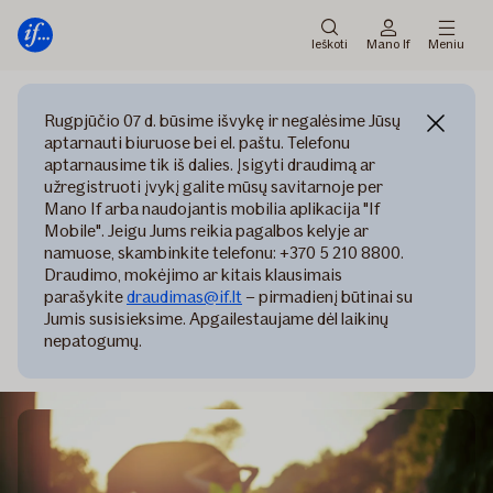
Pagrindinis
Pereiti
meniu
prie
Ieškoti
Mano If
Meniu
turinio
Rugpjūčio 07 d. būsime išvykę ir negalėsime Jūsų
aptarnauti biuruose bei el. paštu. Telefonu
aptarnausime tik iš dalies. Įsigyti draudimą ar
užregistruoti įvykį galite mūsų savitarnoje per
Mano If arba naudojantis mobilia aplikacija "If
Mobile". Jeigu Jums reikia pagalbos kelyje ar
namuose, skambinkite telefonu: +370 5 210 8800.
Draudimo, mokėjimo ar kitais klausimais
parašykite
draudimas@if.lt
– pirmadienį būtinai su
Jumis susisieksime. Apgailestaujame dėl laikinų
nepatogumų.