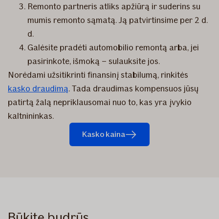
Remonto partneris atliks apžiūrą ir suderins su
mumis remonto sąmatą. Ją patvirtinsime per 2 d.
d.
Galėsite pradėti automobilio remontą arba, jei
pasirinkote, išmoką – sulauksite jos.
Norėdami užsitikrinti finansinį stabilumą, rinkitės
kasko draudimą
. Tada draudimas kompensuos jūsų
patirtą žalą nepriklausomai nuo to, kas yra įvykio
kaltnininkas.
Kasko kaina
Būkite budrūs