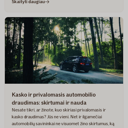
straipsnyje
Skaityti daugiau
Kasko
ir
privalomasis
automobilio
draudimas:
skirtumai
ir
nauda
Kasko ir privalomasis automobilio
draudimas: skirtumai ir nauda
Nesate tikri, ar žinote, kuo skiriasi privalomasis ir
kasko draudimas? Jūs ne vieni. Net ir ilgamečiai
automobilių savininkai ne visuomet žino skirtumus, ką