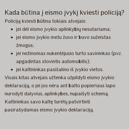
Kada būtina į eismo įvykį kviesti policiją?
Policiją kviesti būtina tokiais atvejais:
jei dėl eismo įvykio aplinkybių nesutariama;
jei eismo įvykio metu žuvo ir buvo sužeistas
žmogus;
jei nežinomas nukentėjusio turto savininkas (pvz.
apgadintas stovintis automobilis);
jei kaltininkas pasišalino iš įvykio vietos.
Visais kitas atvejais užtenka užpildyti eismo įvykio
deklaraciją, o jei jos nėra ant balto popieriaus lapo
nurodyti dalyvius, aplinkybes, nupaišyti schemą.
Kaltininkas savo kaltę turėtų patvirtinti
pasirašydamas eismo įvykio deklaraciją.