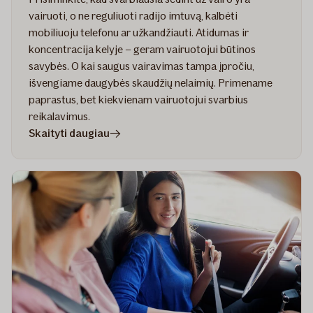
vairuoti, o ne reguliuoti radijo imtuvą, kalbėti
mobiliuoju telefonu ar užkandžiauti. Atidumas ir
koncentracija kelyje – geram vairuotojui būtinos
savybės. O kai saugus vairavimas tampa įpročiu,
išvengiame daugybės skaudžių nelaimių. Primename
paprastus, bet kiekvienam vairuotojui svarbius
reikalavimus.
straipsnyje
Skaityti daugiau
Saugus
vairavimas:
svarbiausi
patarimai
kiekvienam
vairuotojui