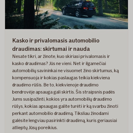
Kasko ir privalomasis automobilio
draudimas: skirtumai ir nauda
Nesate tikri, ar žinote, kuo skiriasi privalomasis ir
kasko draudimas? Jūs ne vieni. Net ir ilgamečiai
automobilių savininkai ne visuomet žino skirtumus, ką
kompensuoja ir kokias paslaugas teikia kiekviena
draudimo rūšis. Be to, kiekvienoje draudimo
bendrovėje apsauga gali skirtis. Šis straipsnis padės
Jums susipažinti, kokios yra automobilių draudimo
rūšys, kokias apsaugas galite turėti ir ką svarbu žinoti
perkant automobilio draudimą. Tiksliau žinodami
galėsite lengviau pasirinkti draudimą, kuris geriausiai
atlieptų Jūsų poreikius.