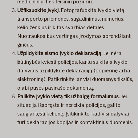
medicininiu, tiek teisiniu požiūriu.
Užfiksuokite įvykį.
Fotografuokite įvykio vietą:
transporto priemones, sugadinimus, numerius,
kelio ženklus ir kitas svarbias detales.
Nuotraukos bus vertingas įrodymas sprendžiant
ginčus.
Užpildykite eismo įvykio deklaraciją.
Jei nėra
būtinybės kviesti policijos, kartu su kitais įvykio
dalyviais užpildykite deklaraciją (popierinę arba
elektroninę). Patikrinkite, ar visi duomenys tikslūs,
o abi pusės pasirašė dokumentą.
Palikite įvykio vietą tik užbaigę formalumus.
Jei
situacija išspręsta ir nereikia policijos, galite
saugiai tęsti kelionę. Įsitikinkite, kad visi dalyviai
turi deklaracijos kopijas ir kontaktinius duomenis.