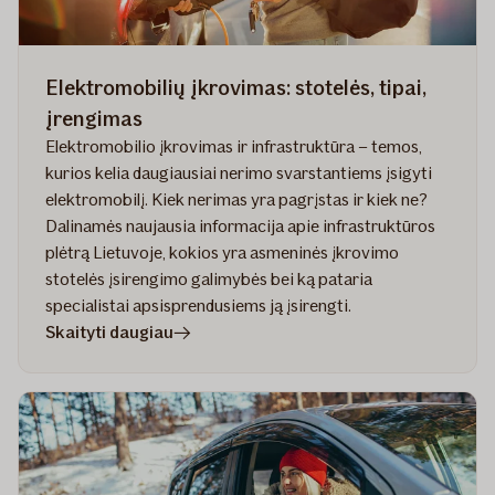
Elektromobilių įkrovimas: stotelės, tipai,
įrengimas
Elektromobilio įkrovimas ir infrastruktūra – temos,
kurios kelia daugiausiai nerimo svarstantiems įsigyti
elektromobilį. Kiek nerimas yra pagrįstas ir kiek ne?
Dalinamės naujausia informacija apie infrastruktūros
plėtrą Lietuvoje, kokios yra asmeninės įkrovimo
stotelės įsirengimo galimybės bei ką pataria
specialistai apsisprendusiems ją įsirengti.
straipsnyje
Skaityti daugiau
Elektromobilių
įkrovimas:
stotelės,
tipai,
įrengimas