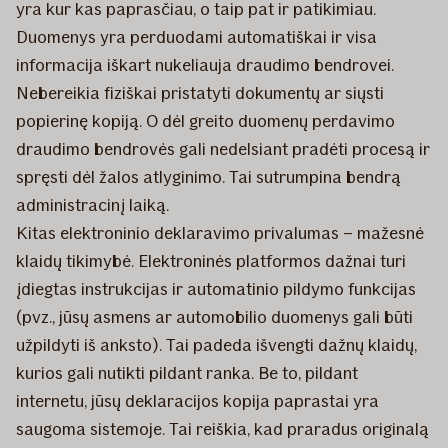
yra kur kas paprasčiau, o taip pat ir patikimiau.
Duomenys yra perduodami automatiškai ir visa
informacija iškart nukeliauja draudimo bendrovei.
Nebereikia fiziškai pristatyti dokumentų ar siųsti
popierinę kopiją. O dėl greito duomenų perdavimo
draudimo bendrovės gali nedelsiant pradėti procesą ir
spręsti dėl žalos atlyginimo. Tai sutrumpina bendrą
administracinį laiką.
Kitas elektroninio deklaravimo privalumas – mažesnė
klaidų tikimybė.
Elektroninės platformos dažnai turi
įdiegtas instrukcijas ir automatinio pildymo funkcijas
(pvz., jūsų asmens ar automobilio duomenys gali būti
užpildyti iš anksto). Tai padeda išvengti dažnų klaidų,
kurios gali nutikti pildant ranka. Be to, pildant
internetu, jūsų deklaracijos kopija paprastai yra
saugoma sistemoje. Tai reiškia, kad praradus originalą