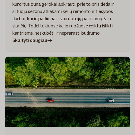
kurortus būna gerokai apkrauti, prie to prisideda ir
šiltuoju sezonu atliekami kelių remonto ir tiesybos
darbai, kurie padidina ir vairuotojų patiriamų žalų
skaičių. Todėl tokiuose kelio ruožuose reiktų išlikti
kantriems, neskubėti ir neprarasti budrumo.
straipsnyje
Skaityti daugiau
Dėmesio,
kelio
darbai:
kokias
žalas
vairuotojai
patiria
tvarkomuose
ruožuose