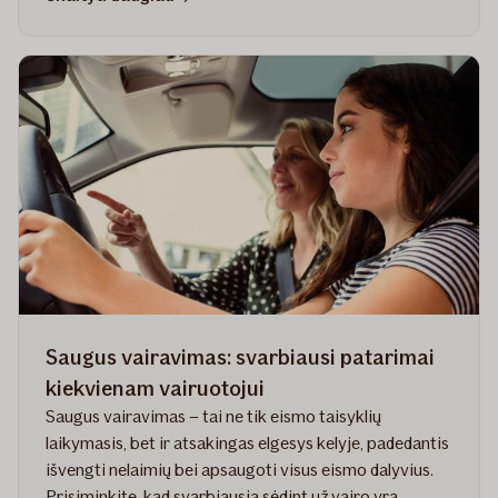
10
patarimų,
kaip
saugiai
vairuoti
žiemą
Saugus vairavimas: svarbiausi patarimai
kiekvienam vairuotojui
Saugus vairavimas – tai ne tik eismo taisyklių
laikymasis, bet ir atsakingas elgesys kelyje, padedantis
išvengti nelaimių bei apsaugoti visus eismo dalyvius.
Prisiminkite, kad svarbiausia sėdint už vairo yra