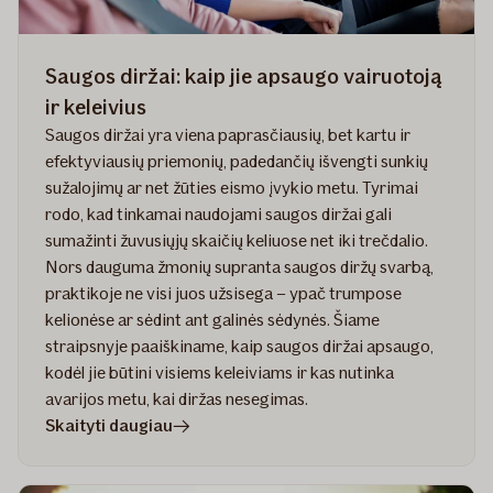
Saugos diržai: kaip jie apsaugo vairuotoją
ir keleivius
Saugos diržai yra viena paprasčiausių, bet kartu ir
efektyviausių priemonių, padedančių išvengti sunkių
sužalojimų ar net žūties eismo įvykio metu. Tyrimai
rodo, kad tinkamai naudojami saugos diržai gali
sumažinti žuvusiųjų skaičių keliuose net iki trečdalio.
Nors dauguma žmonių supranta saugos diržų svarbą,
praktikoje ne visi juos užsisega – ypač trumpose
kelionėse ar sėdint ant galinės sėdynės. Šiame
straipsnyje paaiškiname, kaip saugos diržai apsaugo,
kodėl jie būtini visiems keleiviams ir kas nutinka
avarijos metu, kai diržas nesegimas.
straipsnyje
Skaityti daugiau
Saugos
diržai: