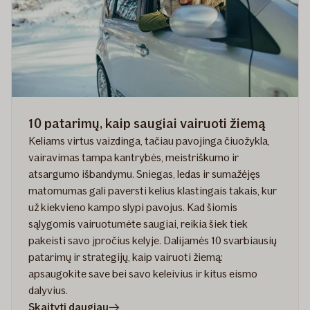
10 patarimų, kaip saugiai vairuoti žiemą
Keliams virtus vaizdinga, tačiau pavojinga čiuožykla,
vairavimas tampa kantrybės, meistriškumo ir
atsargumo išbandymu. Sniegas, ledas ir sumažėjęs
matomumas gali paversti kelius klastingais takais, kur
už kiekvieno kampo slypi pavojus. Kad šiomis
sąlygomis vairuotumėte saugiai, reikia šiek tiek
pakeisti savo įpročius kelyje. Dalijamės 10 svarbiausių
patarimų ir strategijų, kaip vairuoti žiemą:
apsaugokite save bei savo keleivius ir kitus eismo
dalyvius.
straipsnyje
Skaityti daugiau