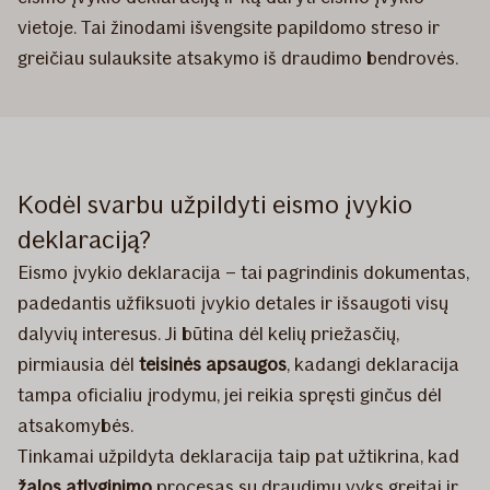
vietoje. Tai žinodami išvengsite papildomo streso ir
greičiau sulauksite atsakymo iš draudimo bendrovės.
Kodėl svarbu užpildyti eismo įvykio
deklaraciją?
Eismo įvykio deklaracija – tai pagrindinis dokumentas,
padedantis užfiksuoti įvykio detales ir išsaugoti visų
dalyvių interesus. Ji būtina dėl kelių priežasčių,
pirmiausia dėl
t
eisinės apsaugos
, kadangi deklaracija
tampa oficialiu įrodymu, jei reikia spręsti ginčus dėl
atsakomybės.
Tinkamai užpildyta deklaracija taip pat užtikrina, kad
žalos atlyginimo
procesas su draudimu vyks greitai ir