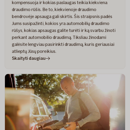
kompensuoja ir kokias paslaugas teikia kiekviena
draudimo rūšis. Be to, kiekvienoje draudimo
bendrovėje apsauga gali skirtis. Šis straipsnis padės
Jums susipažinti, kokios yra automobilių draudimo
rūšys, kokias apsaugas galite turėti ir ką svarbu žinoti
perkant automobilio draudimą. Tiksliau žinodami
galėsite lengviau pasirinkti draudimą, kuris geriausiai
atlieptų Jūsų poreikius.
straipsnyje
Skaityti daugiau
Kasko
ir
privalomasis
automobilio
draudimas:
skirtumai
ir
nauda