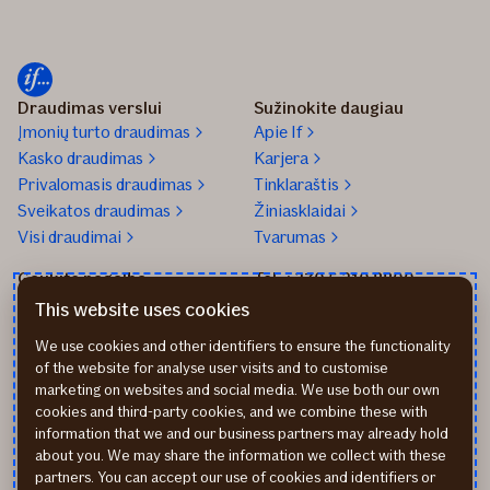
Draudimas verslui
Sužinokite daugiau
Įmonių turto draudimas
Apie If
Kasko draudimas
Karjera
Privalomasis draudimas
Tinklaraštis
Sveikatos draudimas
Žiniasklaidai
Visi draudimai
Tvarumas
Gaukite pagalbą
Tel. +370 5 210 8800
Praneškite apie įvykį
Mūsų biurai
This website uses cookies
Transporto remonto
Parašykite mums
We use cookies and other identifiers to ensure the functionality
partneriai
Apmokėjimo būdai
of the website for analyse user visits and to customise
Sveikatos draudimo
Atsiliepimai
marketing on websites and social media. We use both our own
partneriai
Rekvizitai
cookies and third-party cookies, and we combine these with
information that we and our business partners may already hold
about you. We may share the information we collect with these
partners. You can accept our use of cookies and identifiers or