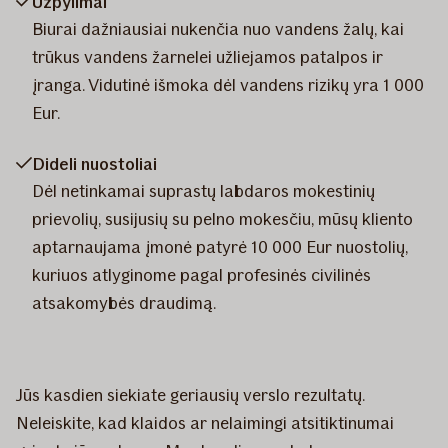
Užpylimai
Biurai dažniausiai nukenčia nuo vandens žalų, kai
trūkus vandens žarnelei užliejamos patalpos ir
įranga. Vidutinė išmoka dėl vandens rizikų yra 1 000
Eur.
Dideli nuostoliai
Dėl netinkamai suprastų labdaros mokestinių
prievolių, susijusių su pelno mokesčiu, mūsų kliento
aptarnaujama įmonė patyrė 10 000 Eur nuostolių,
kuriuos atlyginome pagal profesinės civilinės
atsakomybės draudimą.
Jūs kasdien siekiate geriausių verslo rezultatų.
Neleiskite, kad klaidos ar nelaimingi atsitiktinumai