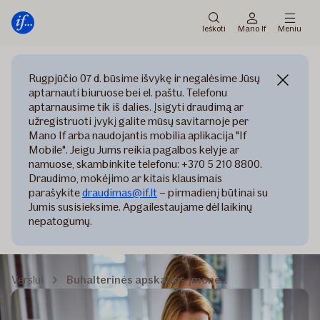
Pagrindinis
Pereiti
meniu
prie
Ieškoti
Mano If
Meniu
turinio
Rugpjūčio 07 d. būsime išvykę ir negalėsime Jūsų
aptarnauti biuruose bei el. paštu. Telefonu
aptarnausime tik iš dalies. Įsigyti draudimą ar
užregistruoti įvykį galite mūsų savitarnoje per
Mano If arba naudojantis mobilia aplikacija "If
Mobile". Jeigu Jums reikia pagalbos kelyje ar
namuose, skambinkite telefonu: +370 5 210 8800.
Draudimo, mokėjimo ar kitais klausimais
parašykite
draudimas@if.lt
– pirmadienį būtinai su
Jumis susisieksime. Apgailestaujame dėl laikinų
nepatogumų.
Verslui
Buhalterinės apskaitos įmonėms