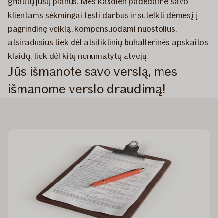
griautų jūsų planus. Mes kasdien padedame savo
klientams sėkmingai tęsti darbus ir sutelkti dėmesį į
pagrindinę veiklą, kompensuodami nuostolius,
atsiradusius tiek dėl atsitiktinių buhalterinės apskaitos
klaidų, tiek dėl kitų nenumatytų atvejų.
Jūs išmanote savo verslą, mes
išmanome verslo draudimą!