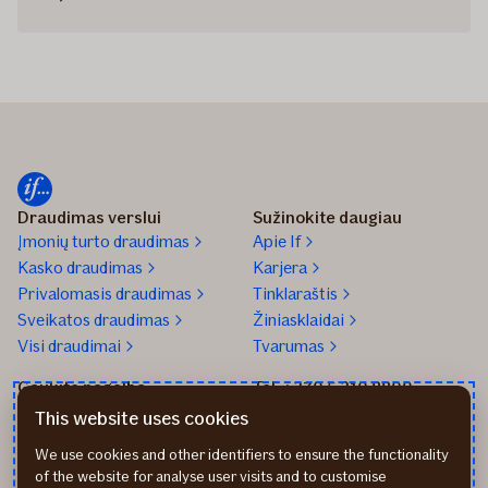
Draudimas verslui
Sužinokite daugiau
Įmonių turto draudimas
Apie If
Kasko draudimas
Karjera
Privalomasis draudimas
Tinklaraštis
Sveikatos draudimas
Žiniasklaidai
Visi draudimai
Tvarumas
Gaukite pagalbą
Tel. +370 5 210 8800
Praneškite apie įvykį
Mūsų biurai
This website uses cookies
Transporto remonto
Parašykite mums
We use cookies and other identifiers to ensure the functionality
partneriai
Apmokėjimo būdai
of the website for analyse user visits and to customise