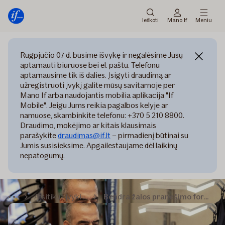
Pagrindinis
Pereiti
meniu
prie
Ieškoti
Mano If
Meniu
turinio
Rugpjūčio 07 d. būsime išvykę ir negalėsime Jūsų
aptarnauti biuruose bei el. paštu. Telefonu
aptarnausime tik iš dalies. Įsigyti draudimą ar
užregistruoti įvykį galite mūsų savitarnoje per
Mano If arba naudojantis mobilia aplikacija "If
Mobile". Jeigu Jums reikia pagalbos kelyje ar
namuose, skambinkite telefonu: +370 5 210 8800.
Draudimo, mokėjimo ar kitais klausimais
parašykite
draudimas@if.lt
– pirmadienį būtinai su
Jumis susisieksime. Apgailestaujame dėl laikinų
nepatogumų.
Atsitikus įvykiui
Bendra žalos pranešimo forma