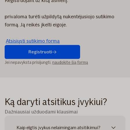
Registruojant už kitą asmenį:
privaloma turėti užpildytą nukentėjusiojo sutikimo
formą. Ją reikės įkelti eigoje.
Atsisiųsti sutikimo formą
Registruoti
Jei nepavyksta prisijungti,
naudokite šią formą
Ką daryti atsitikus įvykiui?
Dažniausiai užduodami klausimai
Kaip elgtis įvykus nelaimingam atsitikimui?