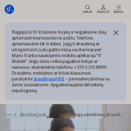
Pagrindinis
Pereiti
meniu
prie
Ieškoti
Mano If
Meniu
turinio
Rugpjūčio 07 d. būsime išvykę ir negalėsime Jūsų
aptarnauti biuruose bei el. paštu. Telefonu
aptarnausime tik iš dalies. Įsigyti draudimą ar
užregistruoti įvykį galite mūsų savitarnoje per
Mano If arba naudojantis mobilia aplikacija "If
Mobile". Jeigu Jums reikia pagalbos kelyje ar
namuose, skambinkite telefonu: +370 5 210 8800.
Draudimo, mokėjimo ar kitais klausimais
parašykite
draudimas@if.lt
– pirmadienį būtinai su
Jumis susisieksime. Apgailestaujame dėl laikinų
nepatogumų.
Atsitikus įvykiui
Nelaimingų atsitikimų draudimo įvykis