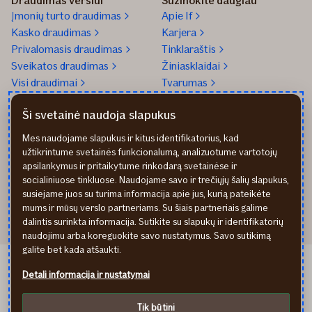
Draudimas verslui
Sužinokite daugiau
Įmonių turto draudimas
Apie If
Kasko draudimas
Karjera
Privalomasis draudimas
Tinklaraštis
Sveikatos draudimas
Žiniasklaidai
Visi draudimai
Tvarumas
Gaukite pagalbą
Tel. +370 5 210 8800
Ši svetainė naudoja slapukus
Praneškite apie įvykį
Mūsų biurai
Mes naudojame slapukus ir kitus identifikatorius, kad
Transporto remonto
Parašykite mums
užtikrintume svetainės funkcionalumą, analizuotume vartotojų
partneriai
Apmokėjimo būdai
apsilankymus ir pritaikytume rinkodarą svetainėse ir
Sveikatos draudimo
Atsiliepimai
socialiniuose tinkluose. Naudojame savo ir trečiųjų šalių slapukus,
partneriai
Rekvizitai
susiejame juos su turima informacija apie jus, kurią pateikėte
mums ir mūsų verslo partneriams. Su šiais partneriais galime
dalintis surinkta informacija. Sutikite su slapukų ir identifikatorių
naudojimu arba koreguokite savo nustatymus. Savo sutikimą
galite bet kada atšaukti.
If Kindlustus EE
Detali informacija ir nustatymai
If Apdrošināšana LV
Privatumo politika
Tik būtini