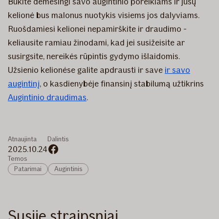
Būkite dėmesingi savo augintinio poreikiams ir jūsų
kelionė bus malonus nuotykis visiems jos dalyviams.
Ruošdamiesi kelionei nepamirškite ir draudimo -
keliausite ramiau žinodami, kad jei susižeisite ar
susirgsite, nereikės rūpintis gydymo išlaidomis.
Užsienio kelionėse galite apdrausti ir save
ir savo
augintinį
, o kasdienybėje finansinį stabilumą užtikrins
Augintinio draudimas
.
Atnaujinta
Dalintis
2025.10.24
Temos
Patarimai
Augintinis
Susiję straipsniai