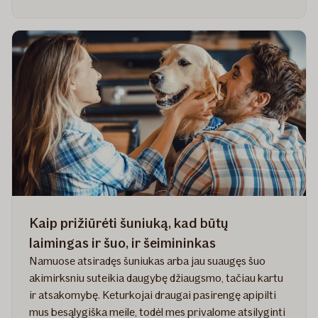
Augintiniai
ekstremaliomis
sąlygomis:
kaip
juos
paruošti
dienai
X
Kaip prižiūrėti šuniuką, kad būtų
laimingas ir šuo, ir šeimininkas
Namuose atsiradęs šuniukas arba jau suaugęs šuo
akimirksniu suteikia daugybę džiaugsmo, tačiau kartu
ir atsakomybę. Keturkojai draugai pasirengę apipilti
mus besąlygiška meile, todėl mes privalome atsilyginti