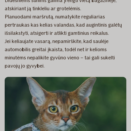
Didesniems šunims galima įrengti vietą bagažinėje,
atskiriant ją tinkleliu ar grotelėmis.
Planuodami maršrutą, numatykite reguliarias
pertraukas kas kelias valandas, kad augintinis galėtų
išsilakstyti, atsigerti ir atlikti gamtinius reikalus.
Jei keliaujate vasarą, nepamirškite, kad saulėje
automobilis greitai įkaista, todėl net ir kelioms
minutėms nepalikite gyvūno vieno – tai gali sukelti
pavojų jo gyvybei.