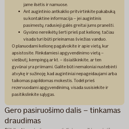
jame ilsėtis ir namuose.
Ant augintinio antkaklio pritvirtinkite pakabuką
su kontaktine informacija – jei augintinis
pasimestų, radusieji galės greitai jums pranešti.
Gyvūno nereikėtų šerti prieš pat kelionę, tačiau
visada turi būti prieinamas šviežias vanduo.
O planuodami kelionę pagalvokite ir apie vietą, kur
apsistosite. Rinkdamiesi apgyvendinimo vietą –
viešbutį, kempingą ar kt. – išsiaiškinkite, ar ten
gyvūnai yra priimami. Galite būti nemaloniai nustebinti
atvykę ir sužinoję, kad augintiniai nepageidaujami arba
taikomas papildomas mokestis. Todėl prieš
rezervuodami apgyvendinimą, visada susisiekite ir
pasitikslinkite sąlygas.
Gero pasiruošimo dalis – tinkamas
draudimas