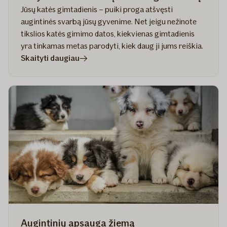
Jūsų katės gimtadienis – puiki proga atšvęsti
augintinės svarbą jūsų gyvenime. Net jeigu nežinote
tikslios katės gimimo datos, kiekvienas gimtadienis
yra tinkamas metas parodyti, kiek daug ji jums reiškia.
straipsnyje
Skaityti daugiau
Kūrybiški
būdai
atšvęsti
katės
gimtadienį
Augintinių apsauga žiemą