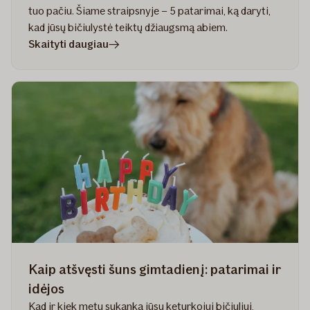
tuo pačiu. Šiame straipsnyje – 5 patarimai, ką daryti,
kad jūsų bičiulystė teiktų džiaugsmą abiem.
straipsnyje
Skaityti daugiau
Kaip
prižiūrėti
šuniuką,
kad
būtų
laimingas
ir
šuo,
ir
šeimininkas
Kaip atšvęsti šuns gimtadienį: patarimai ir
idėjos
Kad ir kiek metų sukanka jūsų keturkojui bičiuliui,