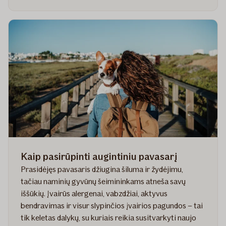
Žiemos
pasivaikščiojimai
su
šunimi:
kaip
užtikrinti
šuns
sveikatą
ir
saugumą
Kaip pasirūpinti augintiniu pavasarį
Prasidėjęs pavasaris džiugina šiluma ir žydėjimu,
tačiau naminių gyvūnų šeimininkams atneša savų
iššūkių. Įvairūs alergenai, vabzdžiai, aktyvus
bendravimas ir visur slypinčios įvairios pagundos – tai
tik keletas dalykų, su kuriais reikia susitvarkyti naujo