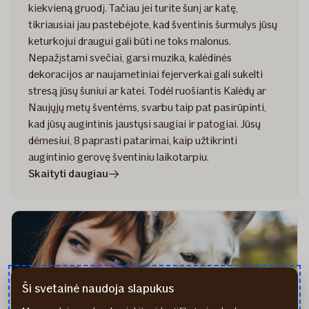
kiekvieną gruodį. Tačiau jei turite šunį ar katę,
tikriausiai jau pastebėjote, kad šventinis šurmulys jūsų
keturkojui draugui gali būti ne toks malonus.
Nepažįstami svečiai, garsi muzika, kalėdinės
dekoracijos ar naujametiniai fejerverkai gali sukelti
stresą jūsų šuniui ar katei. Todėl ruošiantis Kalėdų ar
Naujųjų metų šventėms, svarbu taip pat pasirūpinti,
kad jūsų augintinis jaustųsi saugiai ir patogiai. Jūsų
dėmesiui, 8 paprasti patarimai, kaip užtikrinti
augintinio gerovę šventiniu laikotarpiu.
straipsnyje
Skaityti daugiau
Kaip
užtikrinti
augintinio
saugumą
ir
gerovę
Ši svetainė naudoja slapukus
per
šventes