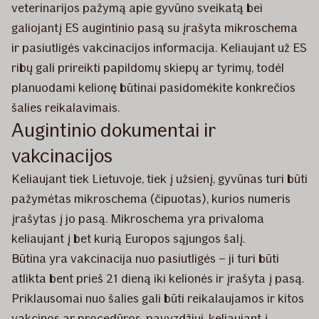
veterinarijos pažymą apie gyvūno sveikatą bei
galiojantį ES augintinio pasą su įrašyta mikroschema
ir pasiutligės vakcinacijos informacija. Keliaujant už ES
ribų gali prireikti papildomų skiepų ar tyrimų, todėl
planuodami kelionę būtinai pasidomėkite konkrečios
šalies reikalavimais.
Augintinio dokumentai ir
vakcinacijos
Keliaujant tiek Lietuvoje, tiek į užsienį, gyvūnas turi būti
pažymėtas mikroschema (čipuotas), kurios numeris
įrašytas į jo pasą. Mikroschema yra privaloma
keliaujant į bet kurią Europos sąjungos šalį.
Būtina yra vakcinacija nuo pasiutligės – ji turi būti
atlikta bent prieš 21 dieną iki kelionės ir įrašyta į pasą.
Priklausomai nuo šalies gali būti reikalaujamos ir kitos
vakcinos ar procedūros, pavyzdžiui, keliaujant į