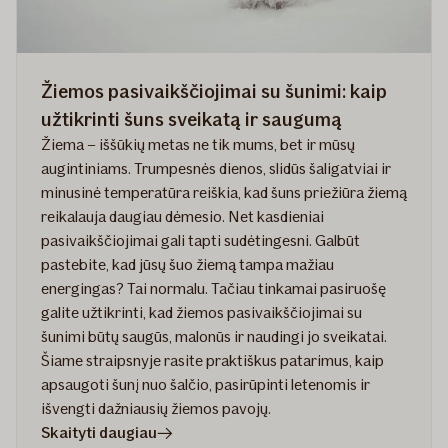
Žiemos pasivaikščiojimai su šunimi: kaip
užtikrinti šuns sveikatą ir saugumą
Žiema – iššūkių metas ne tik mums, bet ir mūsų
augintiniams. Trumpesnės dienos, slidūs šaligatviai ir
minusinė temperatūra reiškia, kad šuns priežiūra žiemą
reikalauja daugiau dėmesio. Net kasdieniai
pasivaikščiojimai gali tapti sudėtingesni. Galbūt
pastebite, kad jūsų šuo žiemą tampa mažiau
energingas? Tai normalu. Tačiau tinkamai pasiruošę
galite užtikrinti, kad žiemos pasivaikščiojimai su
šunimi būtų saugūs, malonūs ir naudingi jo sveikatai.
Šiame straipsnyje rasite praktiškus patarimus, kaip
apsaugoti šunį nuo šalčio, pasirūpinti letenomis ir
išvengti dažniausių žiemos pavojų.
straipsnyje
Skaityti daugiau