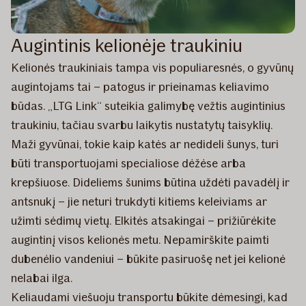
Augintinis kelionėje traukiniu
Kelionės traukiniais tampa vis populiaresnės, o gyvūnų
augintojams tai – patogus ir prieinamas keliavimo
būdas. „LTG Link“ suteikia galimybę vežtis augintinius
traukiniu, tačiau svarbu laikytis nustatytų taisyklių.
Maži gyvūnai, tokie kaip katės ar nedideli šunys, turi
būti transportuojami specialiose dėžėse arba
krepšiuose. Dideliems šunims būtina uždėti pavadėlį ir
antsnukį – jie neturi trukdyti kitiems keleiviams ar
užimti sėdimų vietų. Elkitės atsakingai – prižiūrėkite
augintinį visos kelionės metu. Nepamirškite paimti
dubenėlio vandeniui – būkite pasiruošę net jei kelionė
nelabai ilga.
Keliaudami viešuoju transportu būkite dėmesingi, kad