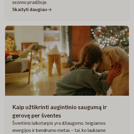
sezono pradžioje.
straipsnyje
Skaityti daugiau
Kaip
pasirūpinti
augintiniu
pavasarį
Kaip užtikrinti augintinio saugumą ir
gerovę per šventes
Šventinis laikotarpis yra džiaugsmo, teigiamos
energijos ir bendrumo metas – tai, ko laukiame