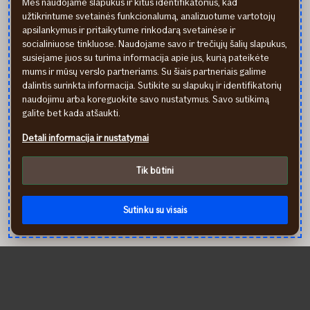
Mes naudojame slapukus ir kitus identifikatorius, kad
užtikrintume svetainės funkcionalumą, analizuotume vartotojų
apsilankymus ir pritaikytume rinkodarą svetainėse ir
socialiniuose tinkluose. Naudojame savo ir trečiųjų šalių slapukus,
susiejame juos su turima informacija apie jus, kurią pateikėte
mums ir mūsų verslo partneriams. Su šiais partneriais galime
dalintis surinkta informacija. Sutikite su slapukų ir identifikatorių
6 priežastys turėti šuns ir katės draudimą
naudojimu arba koreguokite savo nustatymus. Savo sutikimą
Jei namie laikote šunį arba katę iki 7 m.
galite bet kada atšaukti.
rekomenduojame ir jį apdrausti: sutaupysite pinigų ir
Detali informacija ir nustatymai
galėsite parinkti geriausią gydymą savo augintiniui.
straipsnyje
Skaityti daugiau
Tik būtini
6
priežastys
Kiti susiję straipsniai
turėti
Sutinku su visais
šuns
ir
katės
draudimą