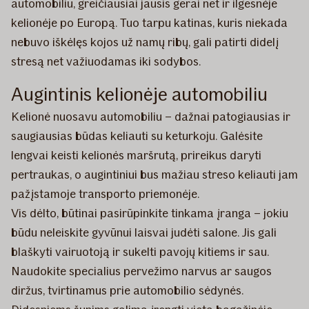
automobiliu, greičiausiai jausis gerai net ir ilgesnėje
kelionėje po Europą. Tuo tarpu katinas, kuris niekada
nebuvo iškėlęs kojos už namų ribų, gali patirti didelį
stresą net važiuodamas iki sodybos.
Augintinis kelionėje automobiliu
Kelionė nuosavu automobiliu – dažnai patogiausias ir
saugiausias būdas keliauti su keturkoju. Galėsite
lengvai keisti kelionės maršrutą, prireikus daryti
pertraukas, o augintiniui bus mažiau streso keliauti jam
pažįstamoje transporto priemonėje.
Vis dėlto, būtinai pasirūpinkite tinkama įranga – jokiu
būdu neleiskite gyvūnui laisvai judėti salone. Jis gali
blaškyti vairuotoją ir sukelti pavojų kitiems ir sau.
Naudokite specialius pervežimo narvus ar saugos
diržus, tvirtinamus prie automobilio sėdynės.