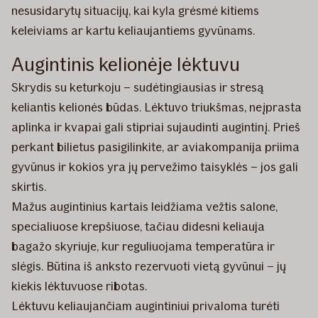
nesusidarytų situacijų, kai kyla grėsmė kitiems
keleiviams ar kartu keliaujantiems gyvūnams.
Augintinis kelionėje lėktuvu
Skrydis su keturkoju – sudėtingiausias ir stresą
keliantis kelionės būdas. Lėktuvo triukšmas, neįprasta
aplinka ir kvapai gali stipriai sujaudinti augintinį. Prieš
perkant bilietus pasigilinkite, ar aviakompanija priima
gyvūnus ir kokios yra jų pervežimo taisyklės – jos gali
skirtis.
Mažus augintinius kartais leidžiama vežtis salone,
specialiuose krepšiuose, tačiau didesni keliauja
bagažo skyriuje, kur reguliuojama temperatūra ir
slėgis. Būtina iš anksto rezervuoti vietą gyvūnui – jų
kiekis lėktuvuose ribotas.
Lėktuvu keliaujančiam augintiniui privaloma turėti