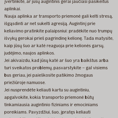
įvertinkite, ar jūsų augintinis gerai jaučiasi pasikeitus
aplinkai.
Nauja aplinka ar transporto priemonė gali kelti stresą,
išgąsdinti ar net sukelti agresiją. Augintinį prie
keliavimo pratinkite palaipsniui: pradėkite nuo trumpų
išvykų gerokai prieš pagrindinę kelionę. Tada matysite,
kaip jūsų šuo ar katė reaguoja prie kelionės garsų,
judėjimo, naujos aplinkos.
Jei akivaizdu, kad jūsų katė ar šuo yra baikštus arba
turi sveikatos problemų, pasvarstykite – gal visiems
bus geriau, jei paieškosite patikimo žmogaus
priežiūroje namuose.
Jei nusprendėte keliauti kartu su augintiniu,
apgalvokite, kokia transporto priemonė būtų
tinkamiausia augintinio fiziniams ir emociniams
poreikiams. Pavyzdžiui, šuo, įpratęs keliauti