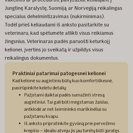
Jungtinę Karalystę, Suomiją ar Norvegiją reikalingas
specialus dehelmintizavimas (nukirminimas).
Todėl prieš keliaudami iš anksto pasitarkite su
veterinaru, kad spėtumėte atlikti visus reikiamus
žingsnius. Veterinaras padės paruošti keturkojį
kelionei, įvertins jo sveikatą ir užpildys visus
reikalingus dokumentus.
Praktiniai patarimai patogesnei kelionei
Kad kelionė su augintiniu būtų kuo komfortiškesnė,
pasirūpinkite keletu detalių:
Pažįstami daiktai padės sumažinti stresą
augintiniui. Tai gali būti mėgstamas žaislas,
antklodė ar net šeimininko marškinėliai su
pažįstamu kvapu.
Iš anksto pripratinkite gyvūną prie pervežimo
krepšio – idealiu atveju jis jau turėtų būti įpratęs