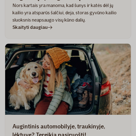
Nors kartais yra manoma, kad šunys ir katės dėl jų
kailio yra atsparūs šalčiui, deja, storas gyvūno kailio
sluoksnis neapsaugo visų kūno dalių.
straipsnyje
Skaityti daugiau
Augintinių
apsauga
žiemą
Augintinis automobilyje, traukinyje,
lėktuve? Tereikia pasiruošti!