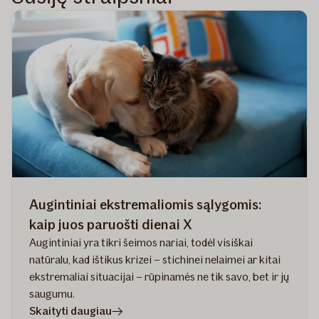
Augintiniai ekstremaliomis sąlygomis:
kaip juos paruošti dienai X
Augintiniai yra tikri šeimos nariai, todėl visiškai
natūralu, kad ištikus krizei – stichinei nelaimei ar kitai
ekstremaliai situacijai – rūpinamės ne tik savo, bet ir jų
saugumu.
straipsnyje
Skaityti daugiau