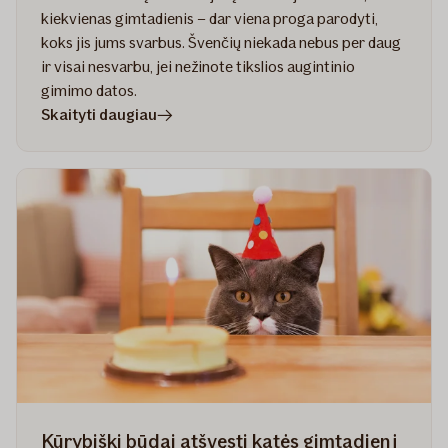
kiekvienas gimtadienis – dar viena proga parodyti,
koks jis jums svarbus. Švenčių niekada nebus per daug
ir visai nesvarbu, jei nežinote tikslios augintinio
gimimo datos.
straipsnyje
Skaityti daugiau
Kaip
atšvęsti
šuns
gimtadienį:
patarimai
ir
idėjos
Kūrybiški būdai atšvęsti katės gimtadienį