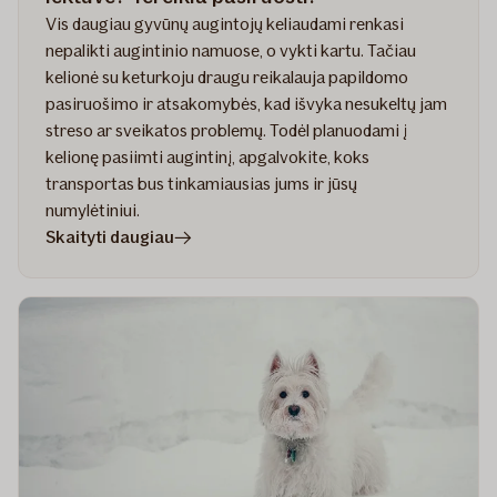
Vis daugiau gyvūnų augintojų keliaudami renkasi
nepalikti augintinio namuose, o vykti kartu. Tačiau
kelionė su keturkoju draugu reikalauja papildomo
pasiruošimo ir atsakomybės, kad išvyka nesukeltų jam
streso ar sveikatos problemų. Todėl planuodami į
kelionę pasiimti augintinį, apgalvokite, koks
transportas bus tinkamiausias jums ir jūsų
numylėtiniui.
straipsnyje
Skaityti daugiau
Augintinis
automobilyje,
traukinyje,
lėktuve?
Tereikia
pasiruošti!