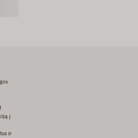
ugos
t
iją į
tus ir