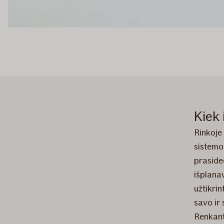
Kiek 
Rinkoje
sistemo
praside
išplanav
užtikrin
savo ir
Renkanti