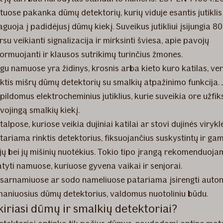
tuose pakanka dūmų detektorių, kurių viduje esantis jutiklis
aguoja į padidėjusį dūmų kiekį. Suveikus jutikliui įsijungia 8
rsu veikianti signalizacija ir mirksinti šviesa, apie pavojų
formuojanti ir klausos sutrikimų turinčius žmones.
igu namuose yra židinys, krosnis arba kieto kuro katilas, ve
nktis mišrų dūmų detektorių su smalkių atpažinimo funkcija. J
pildomus elektrocheminius jutiklius, kurie suveikia ore užfi
vojingą smalkių kiekį.
talpose, kuriose veikia dujiniai katilai ar stovi dujinės virykl
tariama rinktis detektorius, fiksuojančius suskystintų ir gam
jų bei jų mišinių nuotėkius. Tokio tipo įrangą rekomenduoj
atyti namuose, kuriuose gyvena vaikai ir senjorai.
sarnamiuose ar sodo nameliuose patariama įsirengti auto
maniuosius dūmų detektorius, valdomus nuotoliniu būdu.
kiriasi dūmų ir smalkių detektoriai?