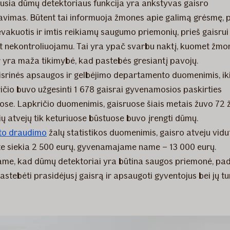
usia dūmų detektoriaus funkcija yra ankstyvas gaisro
zavimas. Būtent tai informuoja žmones apie galimą grėsmę,
evakuotis ir imtis reikiamų saugumo priemonių, prieš gaisrui
 nekontroliuojamu. Tai yra ypač svarbu naktį, kuomet žmo
r yra maža tikimybė, kad pastebės gresiantį pavojų.
isrinės apsaugos ir gelbėjimo departamento duomenimis, ik
ričio buvo užgesinti 1 678 gaisrai gyvenamosios paskirties
ose. Lapkričio duomenimis, gaisruose šiais metais žuvo 72
šių atvejų tik keturiuose būstuose buvo įrengti dūmų.
sto draudimo
žalų statistikos duomenimis, gaisro atveju vidu
te siekia 2 500 eurų, gyvenamajame name – 13 000 eurų.
me, kad dūmų detektoriai yra būtina saugos priemonė, pa
astebėti prasidėjusį gaisrą ir apsaugoti gyventojus bei jų tu