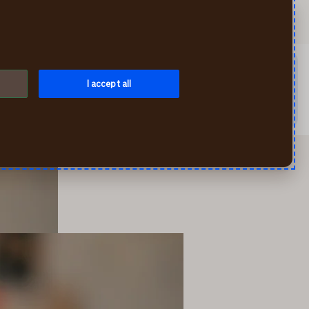
Ieškoti
Mano If
Meniu
audimą ar užregistruoti įvykį galite mūsų savitarnoje per
I accept all
0 5 210 8800. Draudimo, mokėjimo ar kitais klausimais