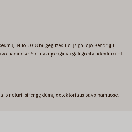
sekmių. Nuo 2018 m. gegužės 1 d. įsigaliojo Bendrųjų
o namuose. Šie maži įrenginiai gali greitai identifikuoti
adalis neturi įsirengę dūmų detektoriaus savo namuose.