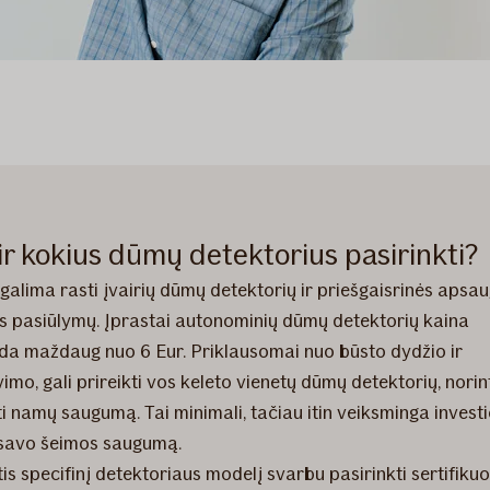
ir kokius dūmų detektorius pasirinkti?
 galima rasti įvairių dūmų detektorių ir priešgaisrinės apsa
s pasiūlymų. Įprastai autonominių dūmų detektorių kaina
da maždaug nuo 6 Eur. Priklausomai nuo būsto dydžio ir
imo, gali prireikti vos keleto vienetų dūmų detektorių, norin
ti namų saugumą. Tai minimali, tačiau itin veiksminga investic
 savo šeimos saugumą.
s specifinį detektoriaus modelį svarbu pasirinkti sertifikuo