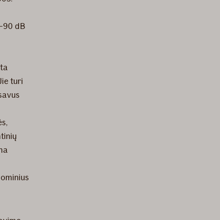
0-90 dB
rta
ie turi
ksavus
ės,
tinių
ama
nominius