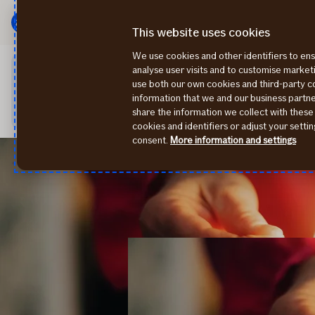
Pagrindinis
Pereiti
meniu
prie
This website uses cookies
turinio
We use cookies and other identifiers to ens
analyse user visits and to customise marke
Rugpjūčio 07 d. būsime išvykę ir negalėsime Jūsų aptarnauti bi
use both our own cookies and third-party 
Mano If arba naudojantis mobilia aplikacija "If Mobile". Jeig
information that we and our business part
parašykite
draudimas@if.lt
– pirmadienį būtinai su Jumis sus
share the information we collect with these
cookies and identifiers or adjust your sett
consent.
More information and settings
Būsto draudimas
Dūmų detektorius namuose