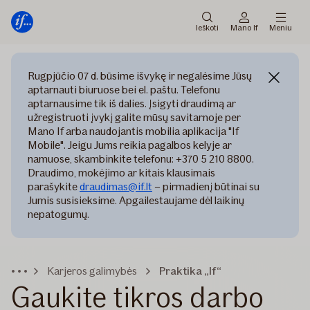
Pagrindinis
Pereiti
meniu
prie
Ieškoti
Mano If
Meniu
turinio
Rugpjūčio 07 d. būsime išvykę ir negalėsime Jūsų
aptarnauti biuruose bei el. paštu. Telefonu
aptarnausime tik iš dalies. Įsigyti draudimą ar
užregistruoti įvykį galite mūsų savitarnoje per
Mano If arba naudojantis mobilia aplikacija "If
Mobile". Jeigu Jums reikia pagalbos kelyje ar
namuose, skambinkite telefonu: +370 5 210 8800.
Draudimo, mokėjimo ar kitais klausimais
parašykite
draudimas@if.lt
– pirmadienį būtinai su
Jumis susisieksime. Apgailestaujame dėl laikinų
nepatogumų.
Karjeros galimybės
Praktika „If“
Gaukite tikros darbo