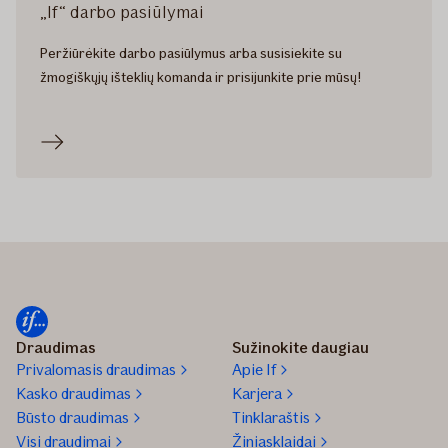
„If“ darbo pasiūlymai
Peržiūrėkite darbo pasiūlymus arba susisiekite su
žmogiškųjų išteklių komanda ir prisijunkite prie mūsų!
Draudimas
Sužinokite daugiau
Privalomasis draudimas
Apie If
Kasko draudimas
Karjera
Būsto draudimas
Tinklaraštis
Visi draudimai
Žiniasklaidai