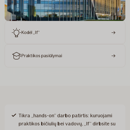
Kodėl „If“
Praktikos pasiūlymai
Tikra „hands-on“ darbo patirtis: kuruojami
praktikos bičiulių bei vadovų, „If“ dirbsite su