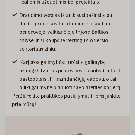
realiomis užduotimis bei projektais.
Draudimo verslas iš arti: susipažinsite su
darbo procesais tarptautinėje draudimo
bendrovėje, veikiančioje trijose Baltijos
šalyse, ir sukaupsite vertingų šio verslo
sektoriaus žinių.
Karjeros galimybės: turėsite galimybę
užmegzti tvarias profesines pažintis bei tapti
pastebėtais „If“ samdančiųjų vadovų, o tai -
puiki galimybė planuoti savo ateities karjerą.
Peržiūrėkite praktikos pasiūlymus ir prisijunkite
prie mūsų!