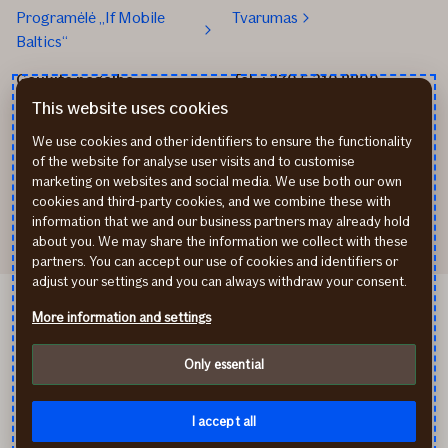
Programėlė „If Mobile
Tvarumas
Baltics“
Gaukite pagalbą
Tel. +370 5 210 8800
Praneškite apie įvykį
Mūsų biurai
This website uses cookies
Transporto remonto
Parašykite mums
We use cookies and other identifiers to ensure the functionality
partneriai
Apmokėjimo būdai
of the website for analyse user visits and to customise
Sveikatos draudimo
Atsiliepimai
marketing on websites and social media. We use both our own
partneriai
Rekvizitai
cookies and third-party cookies, and we combine these with
information that we and our business partners may already hold
about you. We may share the information we collect with these
partners. You can accept our use of cookies and identifiers or
adjust your settings and you can always withdraw your consent.
If Kindlustus EE
More information and settings
If Apdrošināšana LV
Privatumo politika
Only essential
Slapukai (cookies)
Prieinamumo informacija
facebook
instagram
youtube
linkedin
I accept all
© If P&C Insurance AS filialas