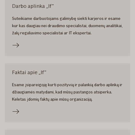
Darbo aplinka „If“
Suteikiame darbuotojams galimybę siekti karjeros ir esame
kur kas daugiau nei draudimo specialistai, duomenų analitikai,
žalų reguliavimo specialistai ar IT ekspertai.
Faktai apie „If“
Esame įsipareigoję kurti pozityvią ir palankią darbo aplinką ir
džiaugiamės matydami, kad mūsų pastangos atsiperka.
Keletas įdomių faktų apie mūsų organizaciją.