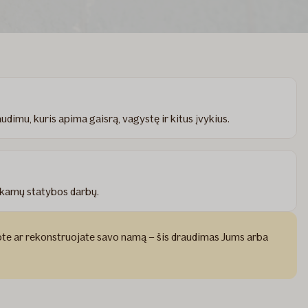
dimu, kuris apima gaisrą, vagystę ir kitus įvykius.
iekamų statybos darbų.
tote ar rekonstruojate savo namą – šis draudimas Jums arba