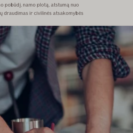
mo pobūdį, namo plotą, atstumą nuo
ybų draudimas ir civilinės atsakomybės