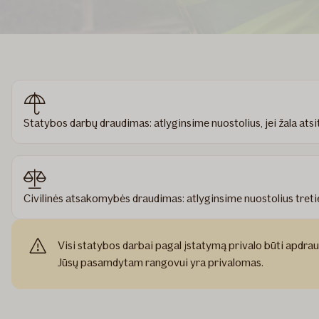
Statybos darbų draudimas: atlyginsime nuostolius, jei žala atsi
Civilinės atsakomybės draudimas: atlyginsime nuostolius treti
Visi statybos darbai pagal įstatymą privalo būti apdra
Jūsų pasamdytam rangovui yra privalomas.