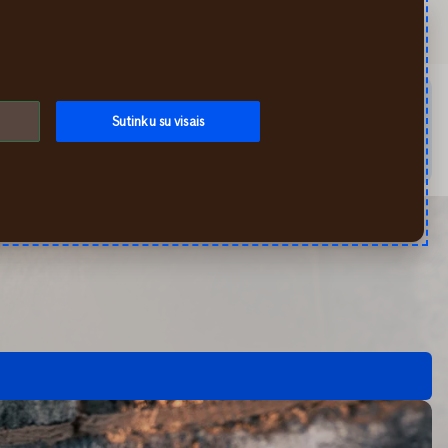
Ieškoti
Mano If
Meniu
audimą ar užregistruoti įvykį galite mūsų savitarnoje per
Sutinku su visais
0 5 210 8800. Draudimo, mokėjimo ar kitais klausimais