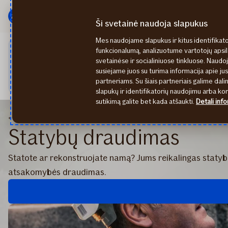
Pagrindinis
Pereiti
meniu
prie
Ši svetainė naudoja slapukus
turinio
Mes naudojame slapukus ir kitus identifikato
funkcionalumą, analizuotume vartotojų apsi
Rugpjūčio 07 d. būsime išvykę ir negalėsime Jūsų aptarnauti bi
svetainėse ir socialiniuose tinkluose. Naudoj
Mano If arba naudojantis mobilia aplikacija "If Mobile". Jeig
susiejame juos su turima informacija apie ju
parašykite
draudimas@if.lt
– pirmadienį būtinai su Jumis sus
partneriams. Su šiais partneriais galime dalin
slapukų ir identifikatorių naudojimu arba k
sutikimą galite bet kada atšaukti.
Detali info
Draudimas
Statybų draudimas
Statybų draudimas
Statote ar rekonstruojate namą? Jums reikalingas statybo
atsakomybės draudimas.