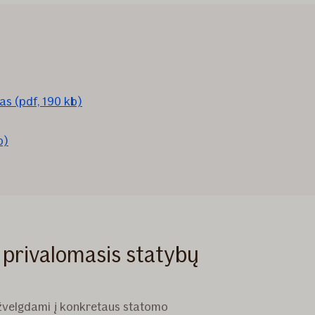
s (pdf, 190 kb)
b)
privalomasis statybų
sižvelgdami į konkretaus statomo