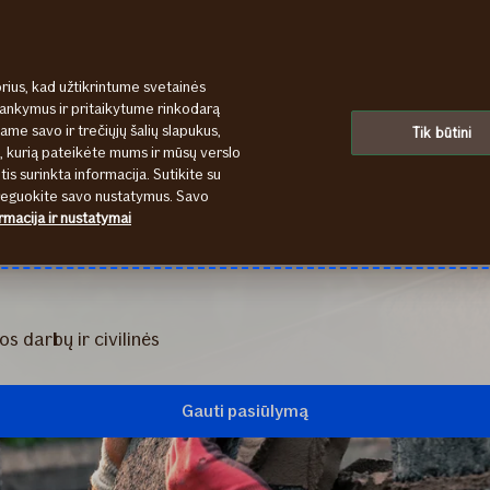
rius, kad užtikrintume svetainės
lankymus ir pritaikytume rinkodarą
uruose bei el. paštu. Telefonu aptarnausime tik iš dalies. Įsigyti dr
ame savo ir trečiųjų šalių slapukus,
Tik būtini
u Jums reikia pagalbos kelyje ar namuose, skambinkite telefonu: +37
s, kurią pateikėte mums ir mūsų verslo
isieksime. Apgailestaujame dėl laikinų nepatogumų.
tis surinkta informacija. Sutikite su
oreguokite savo nustatymus. Savo
rmacija ir nustatymai
s darbų ir civilinės
Gauti pasiūlymą