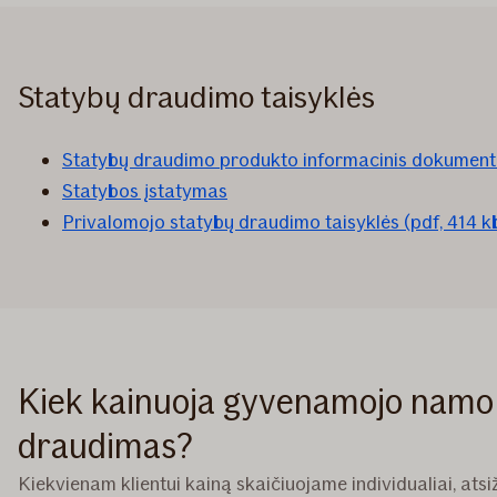
Statybų draudimo taisyklės
Statybų draudimo produkto informacinis dokumenta
Statybos įstatymas
Privalomojo statybų draudimo taisyklės (pdf, 414 k
Kiek kainuoja gyvenamojo namo 
draudimas?
Kiekvienam klientui kainą skaičiuojame individualiai, at