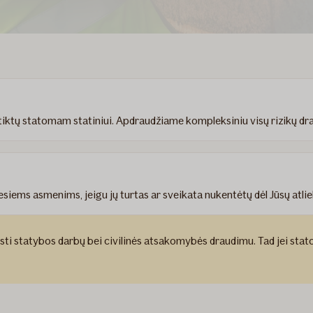
tiktų statomam statiniui. Apdraudžiame kompleksiniu visų rizikų drau
esiems asmenims, jeigu jų turtas ar sveikata nukentėtų dėl Jūsų atl
usti statybos darbų bei civilinės atsakomybės draudimu. Tad jei sta