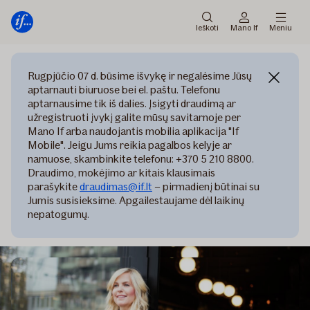
Pagrindinis
Pereiti
meniu
prie
Ieškoti
Mano If
Meniu
turinio
Rugpjūčio 07 d. būsime išvykę ir negalėsime Jūsų
aptarnauti biuruose bei el. paštu. Telefonu
aptarnausime tik iš dalies. Įsigyti draudimą ar
užregistruoti įvykį galite mūsų savitarnoje per
Mano If arba naudojantis mobilia aplikacija "If
Mobile". Jeigu Jums reikia pagalbos kelyje ar
namuose, skambinkite telefonu: +370 5 210 8800.
Draudimo, mokėjimo ar kitais klausimais
parašykite
draudimas@if.lt
– pirmadienį būtinai su
Jumis susisieksime. Apgailestaujame dėl laikinų
nepatogumų.