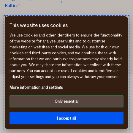
Baltics“
Gaukite pagalbą
Tel. +370 5 210 8800
Praneškite apie įvykį
Mūsų biurai
This website uses cookies
Transporto remonto
Parašykite mums
We use cookies and other identifiers to ensure the functionality
partneriai
Apmokėjimo būdai
of the website for analyse user visits and to customise
Sveikatos draudimo
Atsiliepimai
marketing on websites and social media. We use both our own
partneriai
Rekvizitai
cookies and third-party cookies, and we combine these with
information that we and our business partners may already hold
about you. We may share the information we collect with these
partners. You can accept our use of cookies and identifiers or
adjust your settings and you can always withdraw your consent.
If Kindlustus EE
More information and settings
If Apdrošināšana LV
Privatumo politika
Only essential
Slapukai (cookies)
Prieinamumo informacija
facebook
instagram
youtube
linkedin
I accept all
© If P&C Insurance AS filialas