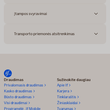
Įtampos svyravimai
Transporto priemonės atsitrenkimas
Draudimas
Sužinokite daugiau
Privalomasis draudimas
Apie If
Kasko draudimas
Karjera
Būsto draudimas
Tinklaraštis
Visi draudimai
Žiniasklaidai
Programėlė „If Mobile
Tvarumas