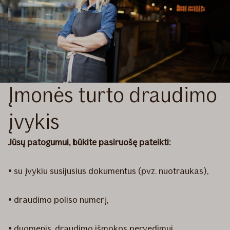
Įmonės turto draudimo
įvykis
Jūsų patogumui, būkite pasiruošę pateikti:
• su įvykiu susijusius dokumentus (pvz. nuotraukas),
• draudimo poliso numerį,
• duomenis, draudimo išmokos pervedimui,