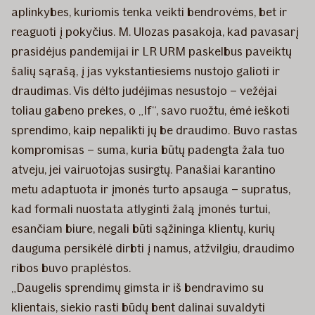
aplinkybes, kuriomis tenka veikti bendrovėms, bet ir
reaguoti į pokyčius. M. Ulozas pasakoja, kad pavasarį
prasidėjus pandemijai ir LR URM paskelbus paveiktų
šalių sąrašą, į jas vykstantiesiems nustojo galioti ir
draudimas. Vis dėlto judėjimas nesustojo – vežėjai
toliau gabeno prekes, o „If“, savo ruožtu, ėmė ieškoti
sprendimo, kaip nepalikti jų be draudimo. Buvo rastas
kompromisas – suma, kuria būtų padengta žala tuo
atveju, jei vairuotojas susirgtų. Panašiai karantino
metu adaptuota ir įmonės turto apsauga – supratus,
kad formali nuostata atlyginti žalą įmonės turtui,
esančiam biure, negali būti sąžininga klientų, kurių
dauguma persikėlė dirbti į namus, atžvilgiu, draudimo
ribos buvo praplėstos.
„Daugelis sprendimų gimsta ir iš bendravimo su
klientais, siekio rasti būdų bent dalinai suvaldyti