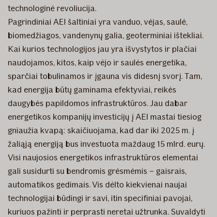
technologinė revoliucija.
Pagrindiniai AEI šaltiniai yra vanduo, vėjas, saulė,
biomedžiagos, vandenynų galia, geoterminiai ištekliai.
Kai kurios technologijos jau yra išvystytos ir plačiai
naudojamos, kitos, kaip vėjo ir saulės energetika,
sparčiai tobulinamos ir įgauna vis didesnį svorį. Tam,
kad energija būtų gaminama efektyviai, reikės
daugybės papildomos infrastruktūros. Jau dabar
energetikos kompanijų investicijų į AEI mastai tiesiog
gniaužia kvapą: skaičiuojama, kad dar iki 2025 m. į
žaliąją energiją bus investuota maždaug 15 mlrd. eurų.
Visi naujosios energetikos infrastruktūros elementai
gali susidurti su bendromis grėsmėmis – gaisrais,
automatikos gedimais. Vis dėlto kiekvienai naujai
technologijai būdingi ir savi, itin specifiniai pavojai,
kuriuos pažinti ir perprasti neretai užtrunka. Suvaldyti