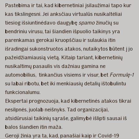
Pastebima ir tai, kad kibernetiniai įsilaužimai tapo kur
kas tikslingesni. Jei anksčiau virtualūs nusikaltėliai
tiesiog išsiuntinėdavo daugybę
spamo
žinučių su
bendriniu virusu, tai šiandien išpuolio taikinys yra
parenkamas gerokai kruopščiau ir sulaukia itin
išradingai sukonstruotos atakos, nutaikytos būtent į jo
pažeidžiamiausią vietą. Kitaip tariant, kibernetinių
nusikaltimų pasaulis vis dažniau gamina ne
automobilius, tinkančius visiems ir visur, bet
Formulę-1
su labai ribotu, bet iki menkiausių detalių ištobulintu
funkcionalumu.
Ekspertai prognozuoja, kad kibernetinės atakos tikrai
nesilpnės, juolab neišnyks. Tad organizacijai,
atsidūrusiai taikinių sąraše, galimybė išlipti sausai iš
balos šiandien itin maža.
Geroji žinia yra ta, kad, panašiai kaip ir Covid-19