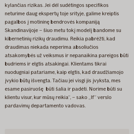
kylančias rizikas. Jei dėl sudėtingos specifikos
neturime daug ekspertų toje srityje, galime kreiptis
pagalbos į motininę bendrovės kompaniją
Skandinavijoje – šiuo metu tokį modelį bandome su
kibernetinių rizikų draudimu. Reikia pabrėžti, kad
draudimas niekada neperima absoliučios
atsakomybės už veiksmus ir nepanaikina pareigos būti
budriems ir elgtis atsakingai. Klientams tikrai
nuodugniai patariame, kaip elgtis, kad draudžiamojo
įvykio būtų išvengta. Tačiau jei visgi jis įvyksta, mes
esame pasiruošę būti šalia ir padėti. Norime būti su
klientu visur, kur mūsų reikia“, – sako „If“ verslo
pardavimų departamento vadovas.