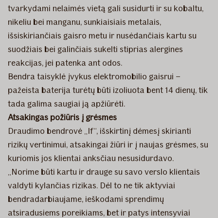
tvarkydami nelaimės vietą gali susidurti ir su kobaltu,
nikeliu bei manganu, sunkiaisiais metalais,
išsiskiriančiais gaisro metu ir nusėdančiais kartu su
suodžiais bei galinčiais sukelti stiprias alergines
reakcijas, jei patenka ant odos.
Bendra taisyklė įvykus elektromobilio gaisrui –
pažeista baterija turėtų būti izoliuota bent 14 dienų, tik
tada galima saugiai ją apžiūrėti.
Atsakingas požiūris į grėsmes
Draudimo bendrovė „If“, išskirtinį dėmesį skirianti
rizikų vertinimui, atsakingai žiūri ir į naujas grėsmes, su
kuriomis jos klientai anksčiau nesusidurdavo.
„Norime būti kartu ir drauge su savo verslo klientais
valdyti kylančias rizikas. Dėl to ne tik aktyviai
bendradarbiaujame, ieškodami sprendimų
atsiradusiems poreikiams, bet ir patys intensyviai