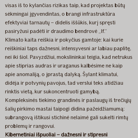
visas iš to kylančias rizikas taip, kad projektas būtų
sėkmingai įgyvendintas, o brangi infrastruktūra
efektyviai tarnautų – didelis iššūkis, kurį spręsti
pasiryžusi padėti ir draudimo bendrovė „If.“
Klimato kaita reiškia ir pokyčius gamtoje: kai kurie
reiškiniai taps dažnesni, intensyvesni ar labiau paplitę,
nei iki šiol. Pavyzdžiui, mokslininkai teigia, kad netrukus
apie stiprias audras ir uraganus kalbėsime ne kaip
apie anomaliją, o įprastą dalyką. Šylant klimatui,
didėja ir potvynių pavojus, tad verslui teks atidžiau
rinktis vietą, kur sukoncentruoti gamybą.
Kompleksinės tiekimo grandinės ir paslaugų iš trečiųjų
šalių pirkimo mastai taipogi didina pažeidžiamumą:
subrangovą ištikusi stichinė nelaimė gali sukelti rimtų
problemų ir rangovui.
Kibernetiniai išpuoliai – dažnesni ir stipresni