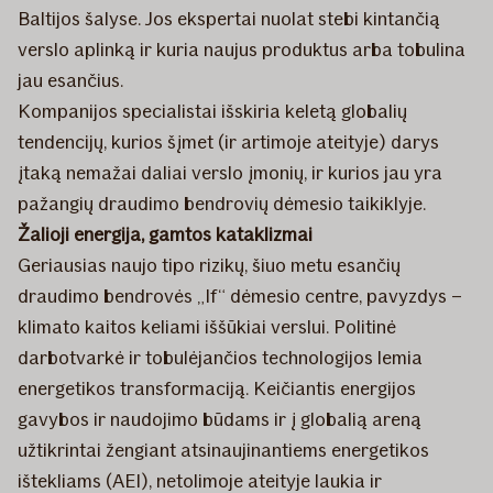
Baltijos šalyse. Jos ekspertai nuolat stebi kintančią
verslo aplinką ir kuria naujus produktus arba tobulina
jau esančius.
Kompanijos specialistai išskiria keletą globalių
tendencijų, kurios šįmet (ir artimoje ateityje) darys
įtaką nemažai daliai verslo įmonių, ir kurios jau yra
pažangių draudimo bendrovių dėmesio taikiklyje.
Žalioji energija, gamtos kataklizmai
Geriausias naujo tipo rizikų, šiuo metu esančių
draudimo bendrovės „If“ dėmesio centre, pavyzdys –
klimato kaitos keliami iššūkiai verslui. Politinė
darbotvarkė ir tobulėjančios technologijos lemia
energetikos transformaciją. Keičiantis energijos
gavybos ir naudojimo būdams ir į globalią areną
užtikrintai žengiant atsinaujinantiems energetikos
ištekliams (AEI), netolimoje ateityje laukia ir