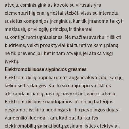
atveju, esminis ginklas kovoje su virusais yra
elementari higiena: griežtai stebėti visus su internetu
susietus kompanijos įrenginius, kur tik įmanoma taikyti
mažiausių privilegijų principą ir tinkamai
sukonfigūruoti ugniasienes. Ne mažiau svarbu ir išlikti
budriems, veikti proaktyviai bei turėti veiksmų planą
ne tik prevencijai, bet ir tam atvejui, jei ataka visgi
įvyktų.
Elektromobiliuose slypinčios grėsmės
Elektromobilių populiarumas auga ir akivaizdu, kad jų
keliuose tik daugės. Kartu su naujo tipo varikliais
atsiranda ir naujų pavojų, pavyzdžiui, gaisro atveju.
Elektromobiliuose naudojamos ličio jonų baterijos
degdamos išskiria nuodingas ir itin pavojingos dujas –
vandenilio fluoridą. Tam, kad pasitaikantys
elektromobilių gaisrai būtų gesinami išties efektyviai,