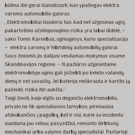
būtina itin gerai išanalizuoti, kuo ypatingas elektra
varomo automobilio gaisras.
„Elektromobiliai išsiskiria tuo, kad net užgesinus ugnį,
pakartotinio užsiliepsnojimo rizika yra labai didelė, –
sako Tomis Karnebas, ugniagesys, kurio specializacija
– elektra varomų ir hibridinių automobilių gaisrai.
Savo žiniomis jis dalijasi vesdamas mokymus visame
Skandinavijos regione. – Iš pažiūros užgesintame
elektromobilyje ugnis gali įsižiebti po keleto valandų,
dienų ir net savaičių. Jei baterija neiškrauta ir karštis ją
pažeidė, rizika itin aukšta.“
Taigi žinoti, kaip elgtis su degančiu elektromobiliu,
privalo ne tik specialiosios tarnybos, pirmiausia
atskubančios į pagalbą, bet ir visi, kurie su incidentu
susiduria jau vėliau, pavyzdžiui, remonto dirbtuvių
mechanikai arba valymo darbų specialistai. Pastarieji