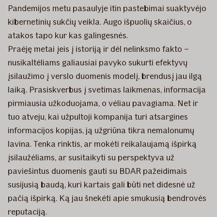
Pandemijos metu pasaulyje itin pastebimai suaktyvėjo
kibernetinių sukčių veikla. Augo išpuolių skaičius, o
atakos tapo kur kas galingesnės.
Praėję metai įeis į istoriją ir dėl nelinksmo fakto –
nusikaltėliams galiausiai pavyko sukurti efektyvų
įsilaužimo į verslo duomenis modelį, brendusį jau ilgą
laiką. Prasiskverbus į svetimas laikmenas, informacija
pirmiausia užkoduojama, o vėliau pavagiama. Net ir
tuo atveju, kai užpultoji kompanija turi atsargines
informacijos kopijas, ją užgriūna tikra nemalonumų
lavina. Tenka rinktis, ar mokėti reikalaujamą išpirką
įsilaužėliams, ar susitaikyti su perspektyva už
paviešintus duomenis gauti su BDAR pažeidimais
susijusią baudą, kuri kartais gali būti net didesnė už
pačią išpirką. Ką jau šnekėti apie smukusią bendrovės
reputaciją.