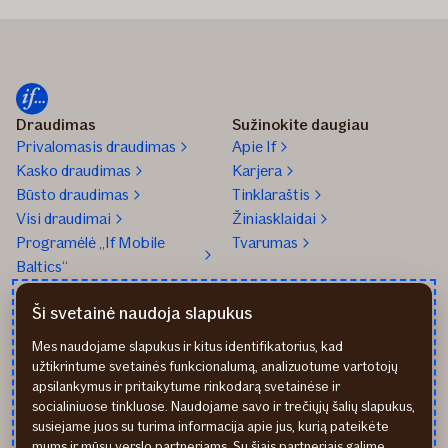
Draudimas
Sužinokite daugiau
Privalomasis draudimas
Apie If
Kasko draudimas
Karjera
Būsto draudimas
Tinklaraštis
Visi draudimai
Žiniasklaidai
Programėlė „If Mobile
Tvarumas
Baltics“
Gaukite pagalbą
Tel. +370 5 210 8800
Ši svetainė naudoja slapukus
Praneškite apie įvykį
Mūsų biurai
Mes naudojame slapukus ir kitus identifikatorius, kad
Transporto remonto
Parašykite mums
užtikrintume svetainės funkcionalumą, analizuotume vartotojų
partneriai
Apmokėjimo būdai
apsilankymus ir pritaikytume rinkodarą svetainėse ir
Sveikatos draudimo
Atsiliepimai
socialiniuose tinkluose. Naudojame savo ir trečiųjų šalių slapukus,
partneriai
Rekvizitai
susiejame juos su turima informacija apie jus, kurią pateikėte
mums ir mūsų verslo partneriams. Su šiais partneriais galime