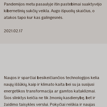
Pandemijos metu pasaulyje itin pastebimai suaktyvėjo
kibernetinių sukčių veikla. Augo išpuolių skaičius, o
atakos tapo kur kas galingesnės.
2021.02.17
Naujos ir sparčiai besikeičiančios technologijos kelia
naujų iššūkių, kaip ir klimato kaita bei su ja susijusi
energetikos transformacija ar gamtos kataklizmai.
Šios slinktys keičia ne tik žmonių kasdienybę, bet ir
žaidimo taisykles verslui. Pokyčiai reiškia ir naujas