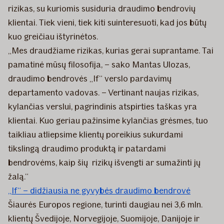
rizikas, su kuriomis susiduria draudimo bendrovių
klientai. Tiek vieni, tiek kiti suinteresuoti, kad jos būtų
kuo greičiau ištyrinėtos.
„Mes draudžiame rizikas, kurias gerai suprantame. Tai
pamatinė mūsų filosofija, – sako Mantas Ulozas,
draudimo bendrovės „If“ verslo pardavimų
departamento vadovas. – Vertinant naujas rizikas,
kylančias verslui, pagrindinis atspirties taškas yra
klientai. Kuo geriau pažinsime kylančias grėsmes, tuo
taikliau atliepsime klientų poreikius sukurdami
tikslingą draudimo produktą ir patardami
bendrovėms, kaip šių rizikų išvengti ar sumažinti jų
žalą.“
„If“ – didžiausia ne gyvybės draudimo bendrovė
Šiaurės Europos regione, turinti daugiau nei 3,6 mln.
klientų Švedijoje, Norvegijoje, Suomijoje, Danijoje ir