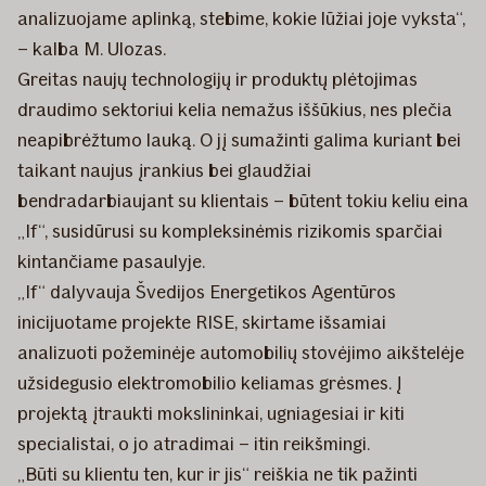
analizuojame aplinką, stebime, kokie lūžiai joje vyksta“,
– kalba M. Ulozas.
Greitas naujų technologijų ir produktų plėtojimas
draudimo sektoriui kelia nemažus iššūkius, nes plečia
neapibrėžtumo lauką. O jį sumažinti galima kuriant bei
taikant naujus įrankius bei glaudžiai
bendradarbiaujant su klientais – būtent tokiu keliu eina
„If“, susidūrusi su kompleksinėmis rizikomis sparčiai
kintančiame pasaulyje.
„If“ dalyvauja Švedijos Energetikos Agentūros
inicijuotame projekte RISE, skirtame išsamiai
analizuoti požeminėje automobilių stovėjimo aikštelėje
užsidegusio elektromobilio keliamas grėsmes. Į
projektą įtraukti mokslininkai, ugniagesiai ir kiti
specialistai, o jo atradimai – itin reikšmingi.
„Būti su klientu ten, kur ir jis“ reiškia ne tik pažinti